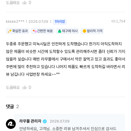
도움돼요
0
1,754
kkkkk2***
2026.07.09
1차리뷰
확실한 효과
간편한 복용
재구매 의사
합리적 가격
두종류 주문했고 미녹시딜은 안전하게 도착했습니다 한가지 아직도착하지
않은 제품이 비슷한 시간에 도착할수 있도록 관리해주시면 좀더 신뢰가 가지
않을까 싶습니다 매번 라무몰에서 구매서서 약은 잘먹고 있고 효과도 좋아서
주변에 많이 추천하고 있습니다 나머지 제품도 빠르게 도착하길 바라면서 리
뷰 남깁니다 사업번창 하세요~~^^
도움돼요
0
댓글
2
라무몰 관리자
2026.07.09
안녕하세요, 고객님. 소중한 리뷰 남겨주셔서 진심으로 감사드