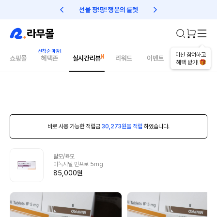
선물 팡!팡! 행운의 룰렛
친구초대 1만원 리워드!
미션 참여하고
쇼핑몰
혜택존
실시간리뷰
리워드
이벤트
건강매거진
혜택 받기!
바로 사용 가능한 적립금
30,273원을 적립
하였습니다.
탈모/육모
미녹시딜 민프로 5mg
85,000원