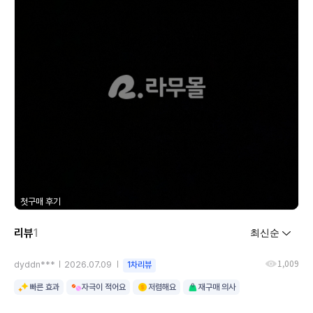
첫구매 후기
리뷰
1
1,009
dyddn***
2026.07.09
1차리뷰
빠른 효과
자극이 적어요
저렴해요
재구매 의사