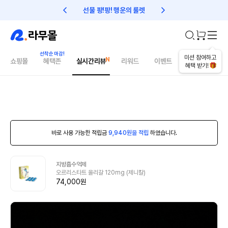
선물 팡!팡! 행운의 룰렛
친구초대 1만원 리워드!
미션 참여하고
쇼핑몰
혜택존
실시간리뷰
리워드
이벤트
건강매거진
혜택 받기!
바로 사용 가능한 적립금
9,940원을 적립
하였습니다.
지방흡수억제
오르리스타트 올리갈 120mg (제니칼)
74,000원