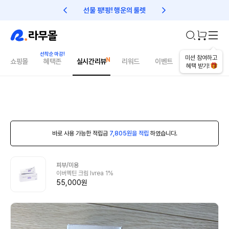
선물 팡!팡! 행운의 룰렛
친구초대 1만원 리워드!
미션 참여하고
쇼핑몰
혜택존
실시간리뷰
리워드
이벤트
건강매거진
혜택 받기!
바로 사용 가능한 적립금
7,805원을 적립
하였습니다.
피부/미용
이버멕틴 크림 Ivrea 1%
55,000원