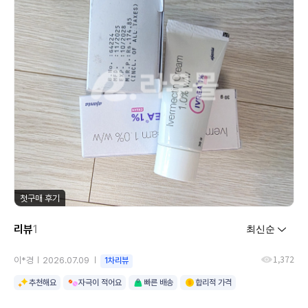
첫구매 후기
리뷰
1
1,372
이*경
2026.07.09
1차리뷰
추천해요
자극이 적어요
빠른 배송
합리적 가격