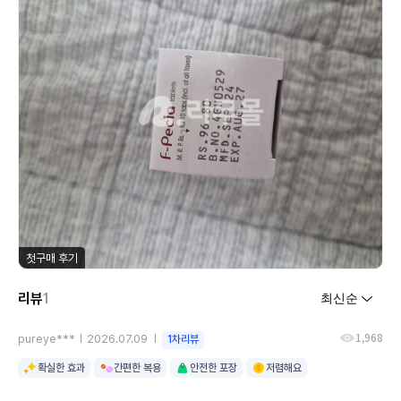
첫구매 후기
리뷰
1
1,968
pureye***
2026.07.09
1차리뷰
확실한 효과
간편한 복용
안전한 포장
저렴해요