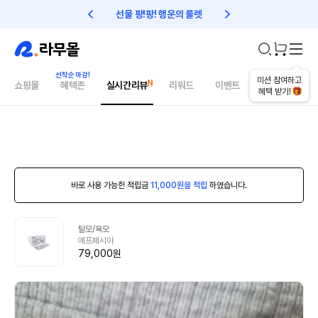
선물 팡!팡! 행운의 룰렛
친구초대 1만원 리워드!
미션 참여하고
쇼핑몰
혜택존
실시간리뷰
리워드
이벤트
건강매거진
혜택 받기!
바로 사용 가능한 적립금
11,000원을 적립
하였습니다.
탈모/육모
에프페시아
79,000원