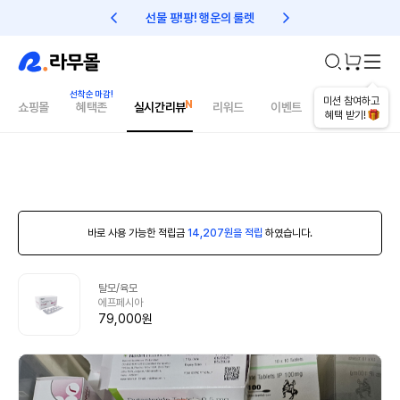
선물 팡!팡! 행운의 룰렛
친구초대 1만원 리워드!
미션 참여하고
쇼핑몰
혜택존
실시간리뷰
리워드
이벤트
건강매거진
혜택 받기!
바로 사용 가능한 적립금
14,207원을 적립
하였습니다.
탈모/육모
에프페시아
79,000원