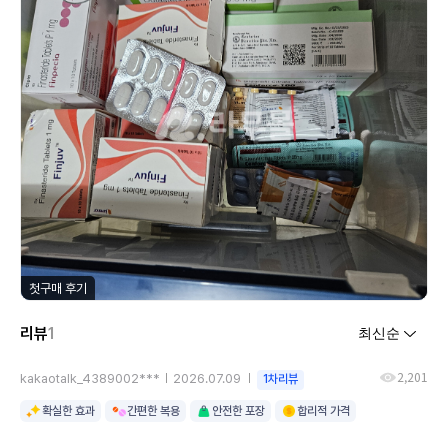
첫구매 후기
리뷰
1
2,201
kakaotalk_4389002***
2026.07.09
1차리뷰
확실한 효과
간편한 복용
안전한 포장
합리적 가격