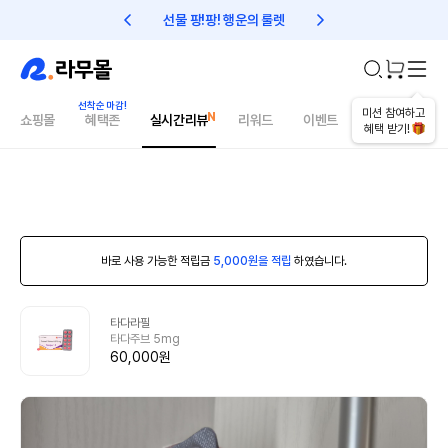
선물 팡!팡! 행운의 룰렛
친구초대 1만원 리워드!
미션 참여하고
쇼핑몰
혜택존
실시간리뷰
리워드
이벤트
건강매거진
혜택 받기!
바로 사용 가능한 적립금
5,000원을 적립
하였습니다.
타다라필
타다주브 5mg
60,000원