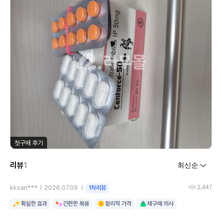
첫구매 후기
리뷰
1
2,447
kksan***
2026.07.09
1차리뷰
확실한 효과
간편한 복용
합리적 가격
재구매 의사