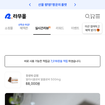
선물 팡!팡! 행운의 룰렛
친구초대 1만원 리워드!
미션 참여하고
쇼핑몰
혜택존
실시간리뷰
리워드
이벤트
건강매거진
혜택 받기!
바로 사용 가능한 적립금
7,016원을 적립
하였습니다.
항생제·감염
발라시클로버 발클로버 500mg
88,000원