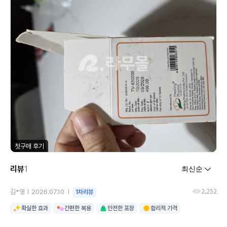
첫구매 후기
리뷰
1
2,252
김*영
2026.07.10
1차리뷰
확실한 효과
간편한 복용
안전한 포장
합리적 가격