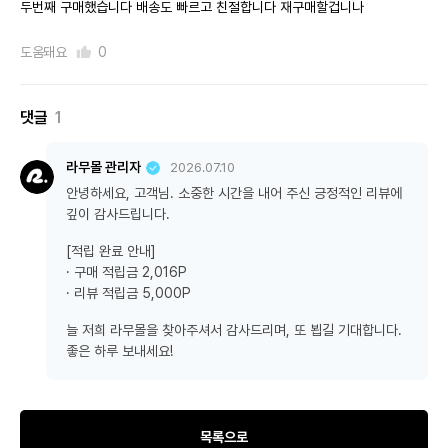
두번째 구매했습니다 배송도 빠르고 친절합니다 재구매할겁니나
도움돼요
0
댓글
1
라무몰 관리자
2026.07.10
안녕하세요, 고객님. 소중한 시간을 내어 주신 긍정적인 리뷰에
깊이 감사드립니다.
[적립 완료 안내]
· 구매 적립금 2,016P
· 리뷰 적립금 5,000P
늘 저희 라무몰을 찾아주셔서 감사드리며, 또 뵙길 기대합니다.
좋은 하루 보내세요!
목록으로