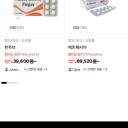
리뷰
(509)
리뷰
(780)
탈모/육모 / 쇼핑몰
탈모/육모 / 쇼핑몰
핀주브
에프페시아
45,000원
79,000원
멤버십 할인가
멤버십 할인가
39,600원~
69,520원~
12%
12%
간편한 복용
간편한 복용
+3
+3
Juven…
Cipla