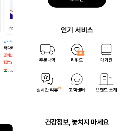
프로페시아 핀페시아
80,000원
멤버십 할인가
70,400원~
12%
간편한 복용
+3
Cipla
인기 서비스
리뷰
(966)
인기제품
타다라필 타다주브
60,000원
멤버십 할인가
주문내역
리워드
매거진
52,800원~
12%
합리적 가격
+3
Juven…
실시간 리뷰
고객센터
브랜드 소개
건강정보, 놓치지 마세요