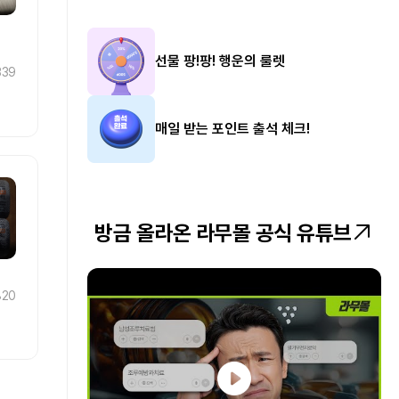
비대면으로 약국에서 구매해 복용해 왔는데 이보다 더
저렴한 가격에 구매를 할수가 있어서 좋네요 효과는
지켜봐야할거 같고 600정이라 신경 안쓰고 오래 복
선물 팡!팡! 행운의 룰렛
339
용 할수 있네요
두타힐 (아보다트 제네릭 0.5mg)
0
매일 받는 포인트 출석 체크!
spri***
2026.08.06
3차 리뷰
확실한 효과
+3
방금 올라온 라무몰 공식 유튜브
7미리 먹다가 14미리로 추가구매후 잘먹고있습니다
식욕이 없어진건아닌데확실히 줄었고밤늦게 맥주 거
의매일마셨는데지금은 3~4일에 1캔수준으로 줄었습
820
니다그냥 마시고싶다는 생각이 없고마셔도 그렇게 맛
있지않네요ㅎㅎ
세마볼릭, 세마릭스 (리벨서스 제네릭) 7mg
0