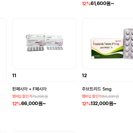
61,600원~
12%
11
12
핀페시아 + F페시아
주브트리드 5mg
75,000원
150,000원
멤버십 할인가
멤버십 할인가
66,000원~
132,000원~
12%
12%