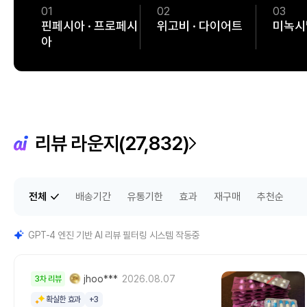
01
02
03
핀페시아 · 프로페시
위고비 · 다이어트
미녹시
아
리뷰 라운지(
27,832
)
전체
배송기간
유통기한
효과
재구매
추천순
GPT-4 엔진 기반 AI 리뷰 필터링 시스템 작동중
jhoo***
2026.08.07
3차 리뷰
확실한 효과
+3