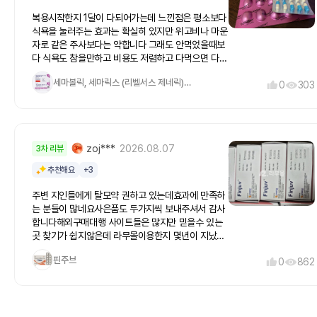
복용시작한지 1달이 다되어가는데 느낀점은 평소보다
식욕을 눌러주는 효과는 확실히 있지만 위고비나 마운
자로 같은 주사보다는 약합니다 그래도 안먹었을때보
다 식욕도 참을만하고 비용도 저렴하고 다먹으면 다시
구매할생각입니다
세마볼릭, 세마릭스 (리벨서스 제네릭) 14mg
0
303
zoj***
2026.08.07
3차 리뷰
추천해요
+3
주변 지인들에게 탈모약 권하고 있는데효과에 만족하
는 분들이 많네요사은품도 두가지씩 보내주셔서 감사
합니다해외구매대행 사이트들은 많지만 믿을수 있는
곳 찾기가 쉽지않은데 라무몰이용한지 몇년이 지났는
데 아직 아무런 문제없이 잘이용하고 있습니다 이번에
핀주브
0
862
구입한 핀주브도 재구매입니다 탈모약을 먹고 안먹고
에서 차이가 크고 무엇보다 탈모약은 꾸준히 복용해야
합니다 탈모 치료라기 보단 억제라 봐야해서 복용을
중단하면 다시 머리숱이 우수수....ㅜㅜ 꾸준히 복용
중인데 부작용 느껴본적 없고 상당히 만족스럽니다 가