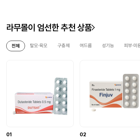
격면에서도 매우 메리트가 있어서 더 맘에 들어요 ---
-------------------------------------------------
------------------------------------------- 핀주
브 피나스테라이드 (Finasteride)는 체내 DHT 수치
라무몰이 엄선한 추천 상품
를 낮춰 남성형 탈모의 진행을 억제하고,모발의 성장
과 회복을 유도하는 데 사용되는 탈모 치료제입니다.
피나스테리드는 남성형 탈모(안드로겐성 탈모)와 전립
탈모·육모
구충제
여드름
성기능
피부·미
전체
선비대증 치료에 쓰이는 약물입니다. 테스토스테론을
강력한 탈모 유발 호르몬인 DHT로 변환하는 효소를
억제하여 모낭 위축과 모발 탈락을 막습니다. 오리지
널 약은 프로페시아(탈모용 1mg)와 프로스카(전립선
용 5mg)가 있으며, 저렴한 제네릭(카피약)도 널리 처
방됩니다탈모 방지의 원리신체 내에서는 5알파-환원
효소(5α-reductase, 5AR)라는 내부 효소가 테스토
스테론을 다이하이드로테스토스테론
(dihydrotestosterone, 일명 DHT)으로 바꾼다. 문
제는 이 DHT라는 것이 유독 머리 쪽 모낭에만 작용하
여 탈모를 일으킨다.피나스테리드는 바로 이 5알파-
환원효소를 막아 DHT의 생성을 저해함으로써 탈모를
막는다.탈모의 원인이 DHT와 관련되어 있고, 이를 조
절하면 탈모를 치료할 수 있다는 사실을 밝혀낸 것은
다분히 전략적 연구에 의한 결과였다. 1974년에 도미
01
02
니카 공화국의 남자 아이들 중 일부에서 5-알파 환원