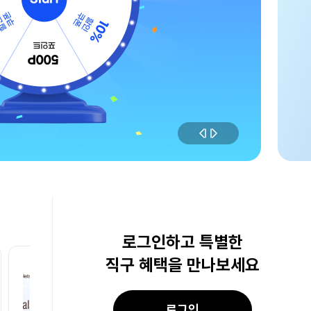
로그인하고 특별한
직구 혜택을 만나보세요
리뷰
(1274)
탈모/육모 / 쇼핑몰
로그인