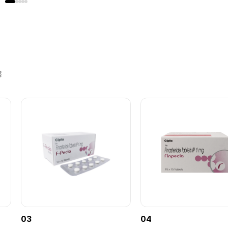
용
03
04