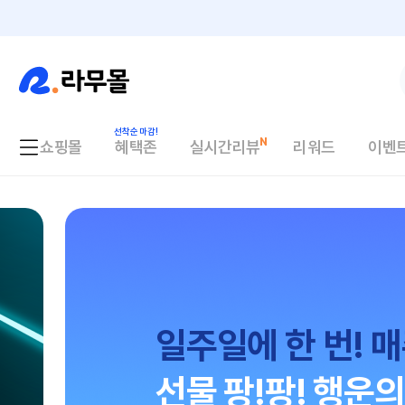
쇼핑몰
혜택존
실시간리뷰
리워드
이벤
일주일에 한 번! 매
선물 팡!팡! 행운의