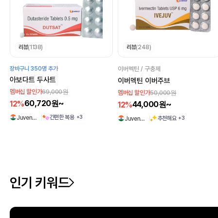
리뷰
(1138)
리뷰
(248)
장바구니 350명 추가
이버멕틴 / 구충제
아보다트 두사트
이버멕틴 이버주브
69,000원
멤버십 할인가
50,000원
멤버십 할인가
60,720원~
12%
44,000원~
12%
간편한 복용
+3
Juven…
추천해요
+3
Juven…
인기 키워드