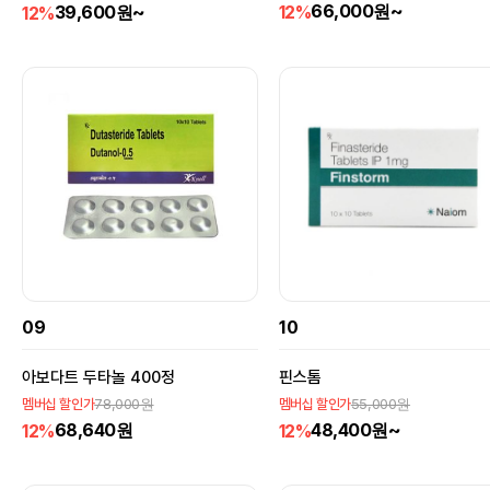
66,000원~
39,600원~
12%
12%
가지고 있었다는 것이 보다 정확한 사실이다.상품명-
핀주브 성분/함량-피나스테리드 1mg 포장단
위-100T 효능피나스테라이드 (Finasteride) 은 주로
남성형 탈모 치료에 사용되는 약물로,체내의 DHT(디
하이드로테스토스테론) 생성을 억제하여 탈모를 방지
하고 머리카락의 재생을 촉진합니다. 또한, 양성 전립
선 비대증(BPH)의 치료에도 사용되어, 전립선 크기를
줄이고 배뇨 증상을 개선하는 데 도움을 줍니다. 이 약
물은 호르몬 균형을 조절하여 탈모와 전립선 문제를
효과적으로 관리합니다. 피나스테리드는 주로 남성형
탈모(안드로겐 탈모)와 양성 전립선 비대증 치료에 사
용되는 약물입니다. 이 약물은 디하이드로테스토스테
론(DHT)의 생성을 억제하여 탈모를 예방하고, 전립선
의 크기를 줄이는 데 도움을 줍니다. 미녹시딜 경구제
는 원래 고혈압 치료를 위해 개발되었습니다. 이 약물
09
10
의 주된 작용 원리는 혈관을 확장시켜 혈압을 낮추는
것입니다. 피나스테리드는 기본적으로 탈모를 방지해
주는 약으로 없는 모발을 생성시켜 주는 약이 아니지
아보다트 두타놀 400정
핀스톰
만 간접적으로 모발 증가 효과를 가져올 수는 있다. 보
78,000원
55,000원
멤버십 할인가
멤버십 할인가
통 탈모 현상은 발모가 되지 않고 머리카락이 빠지기
68,640원
48,400원~
12%
12%
만 하는 것이 아니라 발모속도에 비해 탈모속도가 빠
르기 때문에 전체적으로 탈모가 진행되는 것인데, 피
나스테리드가 탈모를 억제할 경우 발모된 모발이 빠지