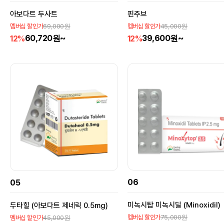
효소의 결핍현상이 발견되었는데, 이 아이들의 DHT
수치가 매우 낮았으며 전립선의 크기도 작았고 남성형
아보다트 두사트
핀주브
탈모도, 여드름도 없었다. 연구원들은 여기서 착안하
69,000원
45,000원
멤버십 할인가
멤버십 할인가
여 5AR의 작용 차단을 인위적으로 조절할 수 있는 의
60,720원~
39,600원~
12%
12%
약품을 개발하기 위해 노력했다. 그들은 이 약품이 전
립선비대증과 함께 탈모에 공통적으로 적용될 수 있다
고 기대했던 것이다.머크사(MERCK社)는 미용적 측
면이 강한 탈모 치료보다는 의학적 관점에서 전립선
비대증을 치료하는 것을 더 중요하게 생각하고 이를
먼저 개발해 미국 FDA의 승인을 획득하기 위한 연구
를 진행했다. 결국 1992년에 5mg 피나스테리드 제
제가 '프로스카'라는 상품명으로 50살 이상 남성 전립
선 비대증 환자에게 사용하도록 승인되었다. 이후 '프
로스카'를 복용한 환자 중 일부가 탈모 개선 효과를 보
이는 임상 보고에 주목하고, 이 약품이 어떻게 탈모 진
행을 억제하고 모발 성장에 어떤 영향을 주는지를 측
정하기 위한 연구가 추가로 시작되었다. 이후 피나스
테리드의 농도 조절로 탈모 치료가 가능해지는 기전이
밝혀지고, 안정성 및 효능에 관한 임상적 필요조건이
06
05
검토된 후 1997년에 이르러 FDA가 1일 1mg 피나스
테리드 용량을 남성형 탈모용으로 승인했다. 결국 우
연히 프로스카의 성분이 탈모에도 효과가 있다는 것을
미녹시탑 미녹시딜 (Minoxidil)
두타힐 (아보다트 제네릭 0.5mg)
알게 되었다기보다는 개발 초기부터 피나스테리드라
75,000원
45,000원
멤버십 할인가
멤버십 할인가
는 성분이 탈모에도 효과가 있을 것이라는 기대감을