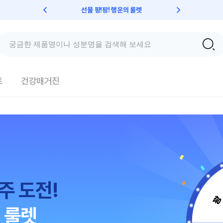
선물 팡!팡! 행운의 룰렛
친구초대 
트
건강매거진
주 도전!
 룰렛