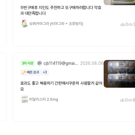
두번구매후 지인도 추천하고 또구매하려합니다 약효
과 대만족합니다
슈퍼카마그라 (비아그라 + 조루방지)
0
cjb114119@gmail.***
2026.08.06
3차 리뷰
빠른 효과
+3
효과도 좋고 복용하기 간편해서꾸준히 사용할거 같아
요
비달리스타 2.5mg
0