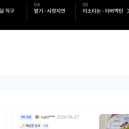
04
05
딜 직구
발기 · 사정지연
이소티논 · 이버멕틴
naltl***
2026.08.07
1차 리뷰
확실한 효과
+3