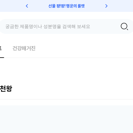
선물 팡!팡! 행운의 룰렛
친구초대 
트
건강매거진
추천왕