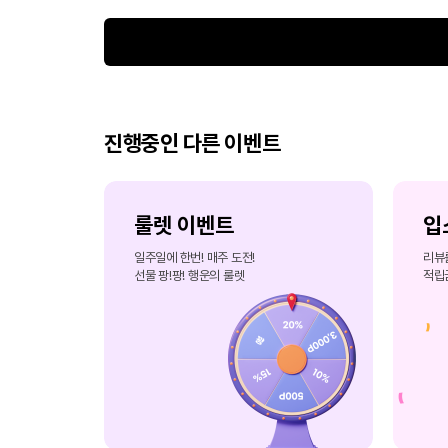
진행중인 다른 이벤트
룰렛 이벤트
입
일주일에 한번! 매주 도전!
리뷰
선물 팡!팡! 행운의 룰렛
적립