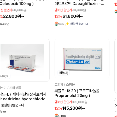
Celecoxib 100mg )
메트포르민 Dapagliflozin +
1
Metformin)
60,000원
70,000원
십 할인가
멤버십 할인가
52,800원~
61,600원~
2%
12%
+3
확실한 효과
Healing
Sun
리뷰
(3)
리뷰
(0)
고혈압 / 쇼핑몰
르기 / 기타상품
씨플르-라 20 ( 프로프라놀롤
시드-L ( 세티리진염산지르텍세
Propranolol 20mg )
 cetirizine hydrochloride
/
165,000원
멤버십 할인가
mg )
 품절된 상품입니다
P
145,200원~
12%
L
Bayer
R
Cipla