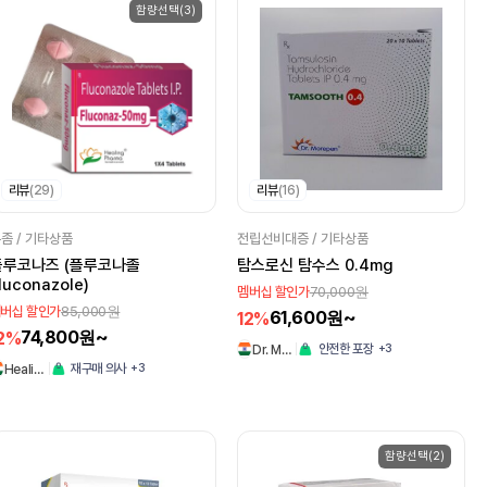
함량선택(3)
리뷰
(29)
리뷰
(16)
좀 / 기타상품
전립선비대증 / 기타상품
플루코나즈 (플루코나졸
탐스로신 탐수스 0.4mg
luconazole)
70,000원
멤버십 할인가
85,000원
버십 할인가
61,600원~
12%
74,800원~
2%
+3
안전한 포장
Dr. M…
+3
재구매 의사
Heali…
함량선택(2)