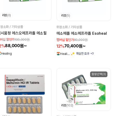
리뷰
(0)
리뷰
(5)
장소화 / 기타상품
위장소화 / 기타상품
넥시움정 에스오메프라졸 에소힐
에소메졸 에소메프라졸 Esoheal
100,000원
버십 할인가
80,000원
멤버십 할인가
88,000원~
2%
70,400원~
12%
Healing
+3
확실한 효과
Heali…
함량선택(3)
리뷰
(102)