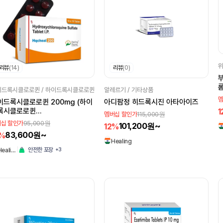
위
리뷰
(14)
리뷰
(0)
롬
이드록시클로로퀸 / 하이드록시클로로퀸
알레르기 / 기타상품
멤
이드록시클로로퀸 200mg (하이
아디팜정 히드록시진 아타아이즈
1
록시클로로퀸
115,000원
멤버십 할인가
droxychloroquine 200mg)
95,000원
십 할인가
101,200원~
12%
83,600원~
2%
Healing
+3
안전한 포장
Heali…