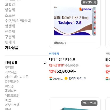
함량선택(7)
고혈압
항암제
호르몬
수면/정신/집중력
항생제
진통제
구충제
펫케어
리뷰
(967)
기타상품
인기제품
전립
타다라필 타다주브
타
전체 상품
60,000원
멤버십 할인가
멤버
구역질
52,800원~
12%
1
리팍시민
메틸프레드니솔론
+3
합리적 가격
Juven…
알렌드론산
야뇨증
돔페리돈
메트포르민
비염
함량선택(3)
이부프로펜
천식