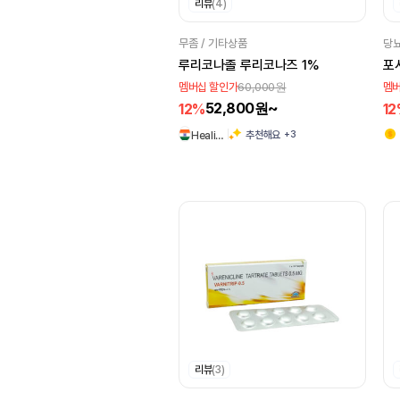
리뷰
(4)
역류성 식도염
염증
MSN Laboratories
요실금
녹내장
Practo
Brinton
무좀 / 기타상품
당뇨
에스트로겐
유방암
루리코나졸 루리코나즈 1%
포
Sava Vet
MSD
60,000원
멤버십 할인가
멤버
간이식
폐질환
Samarth Life Sciences
52,800원~
12%
1
펫케어
백혈병
Docworld
+3
추천해요
Heali…
알츠하이머
진통
Natco Pharma
숙취해소
정신분열
Zee Laboratories
Pharma
야뇨증
Consern Pharma
Limited
Novovolynsk
Dr. Morepen
Laboratories. India
Albert David
리뷰
(3)
ARISTO