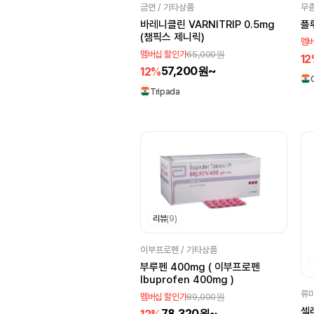
금연 / 기타상품
무좀
RPG Life Science
바레니클린 VARNITRIP 0.5mg
플
Wockhardt
(챔픽스 제니릭)
멤버
Emcure
65,000원
멤버십 할인가
1
57,200원~
12%
Micro Labs
Tripada
Allergan
Mylan
Jeerima
Galderma
Zydus
Glenmark
hetero
Himalaya
Signature
Franco
Pfizer
NuLife
리뷰
(9)
Sanofi
Cadila
이부프로펜 / 기타상품
TORRENT
부루펜 400mg ( 이부프로펜
GlaxoSmithKline
Ibuprofen 400mg )
류마
89,000원
멤버십 할인가
Dr. Reddy's
셀
78,320원~