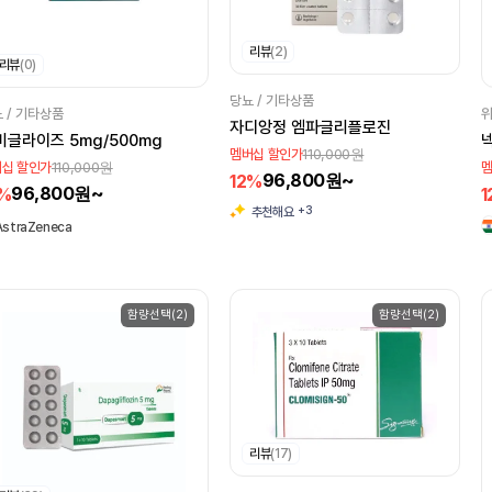
리뷰
(2)
리뷰
(0)
당뇨 / 기타상품
 / 기타상품
위
자디앙정 엠파글리플로진
비글라이즈 5mg/500mg
110,000원
멤버십 할인가
110,000원
십 할인가
멤
96,800원~
12%
96,800원~
2%
1
+3
추천해요
AstraZeneca
함량선택(2)
함량선택(2)
리뷰
(17)