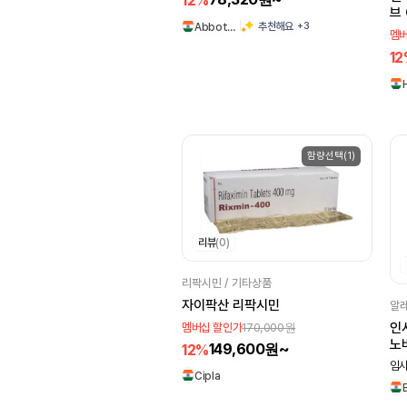
12%
CONNOTE
브 
+3
추천해요
Abbot…
멤버
John Lee
Sandoz
1
Wyeth
Cipmox
American remedies
Talent
Menarini
Tripada
Kachhela
함량선택(1)
Abbott
Mankind
LUPIN
Fortune
Intervet
Naiom
리뷰
(0)
PCD
Sun
리팍시민 / 기타상품
Kochella
자이팍산 리팍시민
알레
170,000원
인
멤버십 할인가
Evolve Biolabs
노바
149,600원~
12%
Knoll
Bayer
10
임시
Cipla
Hab
Centurion