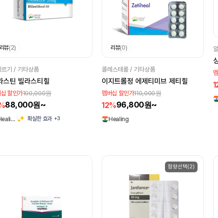
리뷰
(2)
리뷰
(0)
알
르기 / 기타상품
콜레스테롤 / 기타상품
멤
라스틴 빌라스티힐
이지트롤정 에제티미브 제티힐
1
100,000원
110,000원
십 할인가
멤버십 할인가
88,000원~
96,800원~
2%
12%
+3
확실한 효과
Heali…
Healing
함량선택(2)