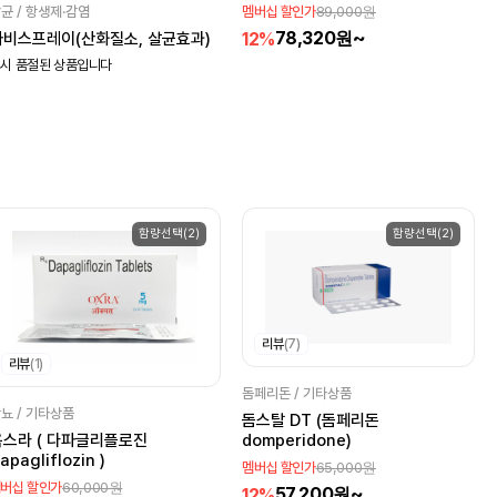
89,000원
균 / 항생제·감염
멤버십 할인가
78,320원~
12%
파비스프레이(산화질소, 살균효과)
시 품절된 상품입니다
함량선택(2)
함량선택(2)
리뷰
(7)
리뷰
(1)
돔페리돈 / 기타상품
뇨 / 기타상품
돔스탈 DT (돔페리돈
옥스라 ( 다파글리플로진
domperidone)
apagliflozin )
65,000원
멤버십 할인가
60,000원
버십 할인가
57,200원~
12%