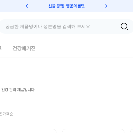
선물 팡!팡! 행운의 룰렛
친구초대 
트
건강매거진
 건강 관리 제품입니다.
은가격순