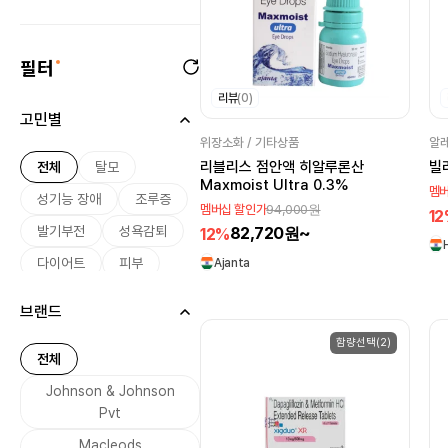
필터
리뷰
(0)
고민별
위장소화 / 기타상품
알레
리블리스 점안액 히알루론산
빌
전체
탈모
Maxmoist Ultra 0.3%
멤버
성기능 장애
조루증
94,000원
멤버십 할인가
1
82,720원~
발기부전
성욕감퇴
12%
다이어트
피부
Ajanta
미용
여드름
브랜드
기미
미백
함량선택(2)
여성 호르몬
전체
남성 호르몬
Johnson & Johnson
무좀
Pvt
기생충 감염
설사
Macleods