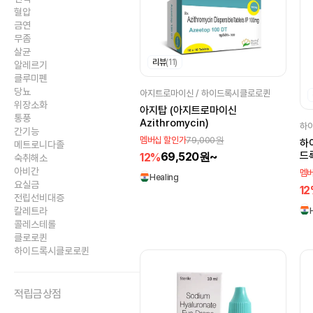
혈압
금연
무좀
살균
리뷰
(11)
알레르기
클루미펜
당뇨
아지트로마이신 / 하이드록시클로로퀸
위장소화
아지탑 (아지트로마이신
통풍
Azithromycin)
하
간기능
79,000원
멤버십 할인가
하
메트로니다졸
69,520원~
드
12%
숙취해소
Hy
아비간
멤버
Healing
요실금
1
전립선비대증
칼레트라
콜레스테롤
클로로퀸
하이드록시클로로퀸
적립금상점