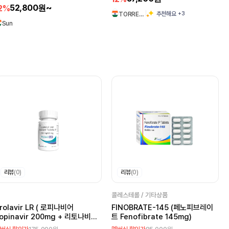
52,800원~
2%
+3
추천해요
TORRE…
Sun
리뷰
(0)
리뷰
(0)
콜레스테롤 / 기타상품
rolavir LR ( 로피나비어
FINOBRATE-145 (페노피브레이
opinavir 200mg + 리토나비르
트 Fenofibrate 145mg)
itonavir 50mg )
175,000원
85,000원