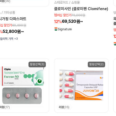
리뷰
(39)
스테로이드 / 쇼핑몰
클로미사인 (클로미펜 Clomifene)
 / 기타상품
당
79,000원
멤버십 할인가
시가정 다파스마트
옥
69,520원~
12%
60,000원
십 할인가
D
Signature
멤
52,800원~
2%
M
1
+3
합리적 가격
함량선택(3)
함량선택(2)
리뷰
(17)
리뷰
(35)