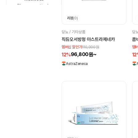
당뇨
금연
Pharmaceuticals
수면장애
두통
Leeford Healthcare
리뷰
(0)
통풍
소화불량
VIVALDIS
구토
집중력
당뇨 / 기타상품
당뇨
Dharam Distributors
직듀오서방정 아스트라제네카
콤
감기
알레르기
SAVA Healthcare
110,000원
멤버십 할인가
멤버
비염
우울증
Limited
96,800원~
12%
1
공황발작
고혈압
asher
AstraZeneca
부정맥
HIV
Sunrise remedies
방광
속눈썹 강화
Kianext Healthcare
건선 관절염
Elder
Esperer
콜레스테롤
세균 감염
WinLife Pharma
말라리아
Alkem
Serum
갑상선 기능 저하
Gufic Biosciences
피임
배란
간질
Novartis
Yash