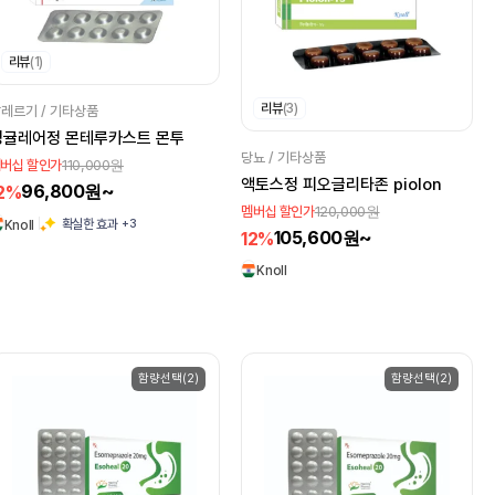
리뷰
(1)
리뷰
(3)
레르기 / 기타상품
싱귤레어정 몬테루카스트 몬투
당뇨 / 기타상품
110,000원
버십 할인가
액토스정 피오글리타존 piolon
96,800원~
2%
120,000원
멤버십 할인가
+3
확실한 효과
Knoll
105,600원~
12%
Knoll
함량선택(2)
함량선택(2)