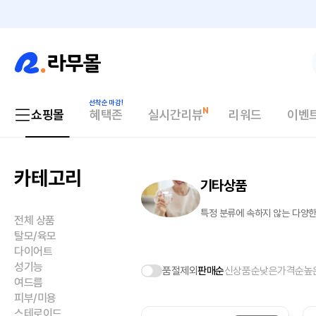
쇼핑몰
혜택존
실시간리뷰
리워드
이벤
카테고리
기타상품
특정 분류에 속하지 않는 다양한
전체 상품
탈모/육모
다이어트
성기능
품절제외
판매순
신상품순
낮은가격순
높
여드름
피부/미용
스테로이드