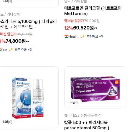
당뇨 / 기타상품
리뷰
(3)
메트포르민 글리코힐 (메트로포민
Metformin)
뇨 / 기타상품
79,000원
멤버십 할인가
스라메트 5/1000mg ( 다파글리
플로진 + 메트포르민
69,520원~
12%
apagliflozin 5mg +
85,000원
버십 할인가
+3
추천해요
Heali…
etformin 1000mg )
74,800원~
2%
+3
빠른 효과
Sun
리뷰
(3)
류마티스 / 진통제·두통약
리뷰
(0)
칼폴 500 + ( 파라세타몰
paracetamol 500mg )