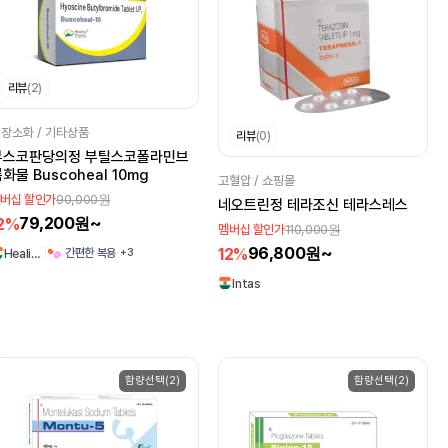
리뷰
(2)
장소화 / 기타상품
리뷰
(0)
부스코판당의정 부틸스코폴라민브
화물 Buscoheal 10mg
고혈압 / 쇼핑몰
90,000원
버십 할인가
네오트린정 테라조신 테라스레스
79,200원~
2%
110,000원
멤버십 할인가
96,800원~
12%
+3
간편한 복용
Heali…
Intas
함량선택(2)
함량선택(2)