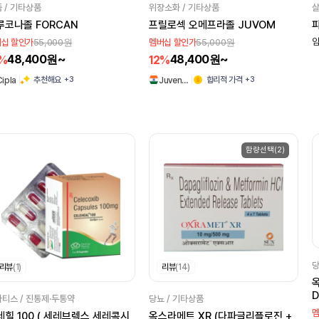
 / 기타상품
위장소화 / 기타상품
살
루코나졸 FORCAN
프릴로섹 오메프라졸 JUVOM
55,000원
55,000원
임
십 할인가
멤버십 할인가
48,400원~
48,400원~
2%
12%
+3
+3
추천해요
합리적 가격
Cipla
Juven…
함량선택(2)
당
리뷰
(1)
리뷰
(14)
D
티스 / 진통제·두통약
당뇨 / 기타상품
멤
레힐 100 ( 세레브렉스 세레콕시
옥스라메트 XR (다파글리플로진 +