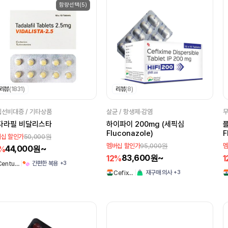
함량선택(5)
리뷰
(1831)
리뷰
(8)
선비대증 / 기타상품
살균 / 항생제·감염
무
다라필 비달리스타
하이파이 200mg (세픽심
Fluconazole)
F
50,000원
십 할인가
95,000원
멤버십 할인가
멤
44,000원~
2%
83,600원~
12%
1
+3
간편한 복용
Centu…
+3
재구매 의사
Cefix…