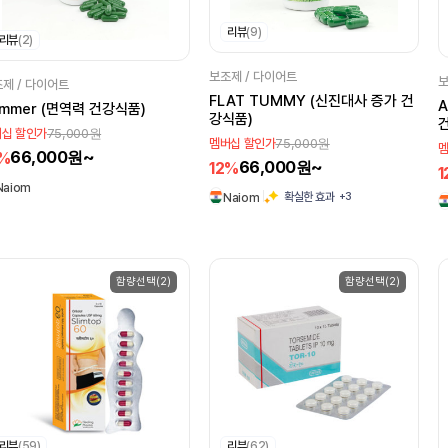
리뷰
(9)
리뷰
(2)
보조제 / 다이어트
보
제 / 다이어트
FLAT TUMMY (신진대사 증가 건
A
immer (면역력 건강식품)
강식품)
75,000원
십 할인가
75,000원
멤버십 할인가
멤
66,000원~
2%
66,000원~
12%
1
Naiom
+3
확실한 효과
Naiom
함량선택(2)
함량선택(2)
리뷰
(59)
리뷰
(62)