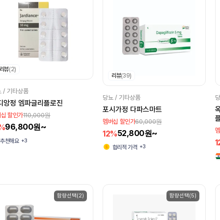
리뷰
(2)
리뷰
(39)
 / 기타상품
당뇨 / 기타상품
당
디앙정 엠파글리플로진
포시가정 다파스마트
옥
110,000원
십 할인가
60,000원
멤버십 할인가
96,800원~
2%
D
멤
52,800원~
12%
M
1
+3
추천해요
+3
합리적 가격
함량선택(2)
함량선택(5)