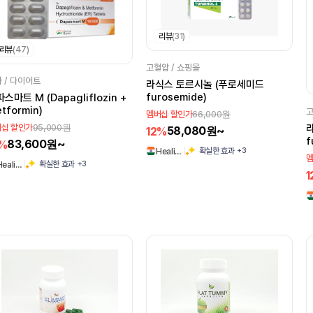
리뷰
(31)
리뷰
(47)
고혈압 / 쇼핑몰
 / 다이어트
라식스 토르시놀 (푸로세미드
furosemide)
스마트 M (Dapagliflozin +
tformin)
고
66,000원
멤버십 할인가
95,000원
십 할인가
58,080원~
12%
f
83,600원~
2%
+3
확실한 효과
Heali…
멤
+3
확실한 효과
Heali…
1