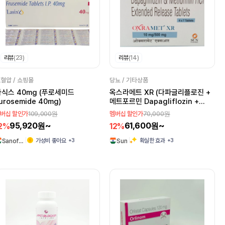
리뷰
(23)
리뷰
(14)
혈압 / 쇼핑몰
당뇨 / 기타상품
라식스 40mg (푸로세미드
옥스라메트 XR (다파글리플로진 +
urosemide 40mg)
메트포르민 Dapagliflozin +
Metformin)
109,000원
70,000원
버십 할인가
멤버십 할인가
95,920원~
61,600원~
2%
12%
+3
+3
가성비 좋아요
확실한 효과
Sanof…
Sun