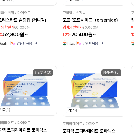
흡수억제 / 다이어트
고혈압 / 쇼핑몰
고
르리스타트 슬림탑 (제니칼)
토르 (토르세미드, torsemide)
60,000원
80,000원
십 할인가
멤버십 할인가
멤
52,800원~
70,400원~
2%
12%
1
+3
+3
간편한 복용
간편한 복용
Heali…
Intas
함량선택(3)
함량선택(3)
리뷰
(4)
리뷰
(4)
라메이트 / 다이어트
토피라메이트 / 다이어트
파맥 토피라메이트 토파맥스
토파맥 토피라메이트 토파맥스