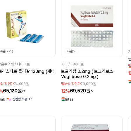
리뷰
(721)
리뷰
(2)
기
글
흡수억제 / 다이어트
기타 / 다이어트
멤
타트 올리갈 120mg (제니
보글리탭 0.2mg ( 보그리보스
1
Voglibose 0.2mg )
74,000원
79,000원
십 할인가
멤버십 할인가
65,120원~
69,520원~
2%
12%
+3
간편한 복용
Hab
Intas