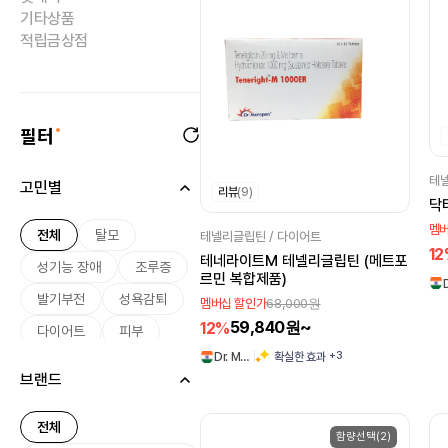
기타상품
적립금상점
필터
테넬
고민별
리뷰
(9)
닥
멤버
전체
탈모
테넬리글립틴 / 다이어트
1
테네라이트M 테넬리글립틴 (메트포
성기능 장애
조루증
르민 복합제품)
발기부전
성욕감퇴
68,000원
멤버십 할인가
59,840원~
12%
다이어트
피부
+3
확실한 효과
Dr. M…
미용
여드름
브랜드
기미
미백
여성 호르몬
전체
함량선택(2)