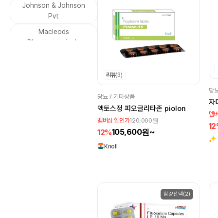
남성 호르몬
Johnson & Johnson
무좀
Pvt
기생충 감염
설사
Macleods
당뇨
금연
Pharmaceuticals
수면장애
두통
Leeford Healthcare
통풍
소화불량
VIVALDIS
리뷰
(3)
구토
집중력
Dharam Distributors
당뇨
당뇨 / 기타상품
감기
알레르기
자
SAVA Healthcare
액토스정 피오글리타존 piolon
멤버
비염
우울증
Limited
120,000원
멤버십 할인가
1
공황발작
고혈압
105,600원~
asher
12%
부정맥
HIV
Sunrise remedies
Knoll
방광
속눈썹 강화
Kianext Healthcare
건선 관절염
Elder
Esperer
콜레스테롤
세균 감염
WinLife Pharma
함량선택(2)
말라리아
Alkem
Serum