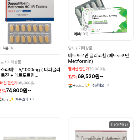
리뷰
(102)
당뇨 / 기타상품
리뷰
(3)
메트포르민 글리코힐 (메트로포민
Metformin)
뇨 / 기타상품
79,000원
멤버십 할인가
스라메트 5/1000mg ( 다파글리
플로진 + 메트포르민
69,520원~
12%
apagliflozin 5mg +
85,000원
버십 할인가
+3
추천해요
Heali…
etformin 1000mg )
74,800원~
2%
+3
빠른 효과
Sun
함량선택(2)