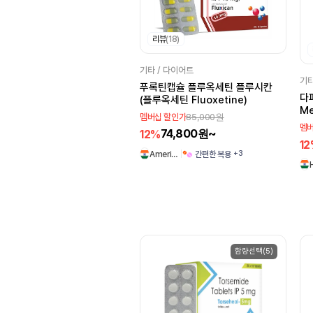
갑상선 기능 저하
Gufic Biosciences
피임
배란
간질
Novartis
Yash
리뷰
(18)
역류성 식도염
염증
MSN Laboratories
기타 / 다이어트
요실금
녹내장
Practo
Brinton
기타
푸록틴캡슐 플루옥세틴 플루시칸
다파
에스트로겐
유방암
Sava Vet
MSD
(플루옥세틴 Fluoxetine)
Me
85,000원
멤버십 할인가
간이식
폐질환
Samarth Life Sciences
멤버
74,800원~
12%
펫케어
백혈병
1
Docworld
+3
간편한 복용
Ameri…
알츠하이머
진통
Natco Pharma
숙취해소
정신분열
Zee Laboratories
Pharma
야뇨증
Consern Pharma
Limited
함량선택(5)
Novovolynsk
Dr. Morepen
Laboratories. India