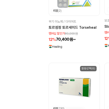
Albert David
리뷰
(2)
ARISTO
RPG Life Science
보조
부기 이뇨제 / 다이어트
Sl
Wockhardt
토르셈정 토르세미드 Torseheal
멤버
80,000원
멤버십 할인가
Emcure
1
70,400원~
12%
Micro Labs
Healing
Allergan
Mylan
Jeerima
Galderma
Zydus
Glenmark
함량선택(6)
hetero
Himalaya
Signature
Franco
Pfizer
NuLife
Sanofi
Cadila
TORRENT
리뷰
(781)