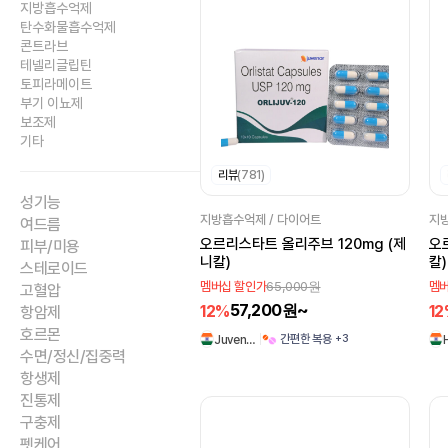
지방흡수억제
탄수화물흡수억제
콘트라브
테넬리글립틴
토피라메이트
부기 이뇨제
보조제
기타
리뷰
(781)
성기능
지방흡수억제 / 다이어트
지방
여드름
오르리스타트 올리주브 120mg (제
오르리스
피부/미용
니칼)
칼)
스테로이드
65,000원
멤버십 할인가
멤버
고혈압
57,200원~
12%
1
항암제
호르몬
+3
간편한 복용
Juven…
수면/정신/집중력
항생제
진통제
구충제
펫케어