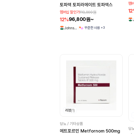
멤버
토파맥 토피라메이트 토파맥스
Knoll
Bayer
1
110,000원
멤버십 할인가
Hab
Centurion
96,800원~
12%
Juvenor
Cefixime
+3
꾸준한 사용
Johns…
Sunrise
AstraZeneca
Ajanta
Intas
Healing
Cipla
리뷰
(1)
당뇨 / 기타상품
당뇨
메트포르민 Metfornom 500mg