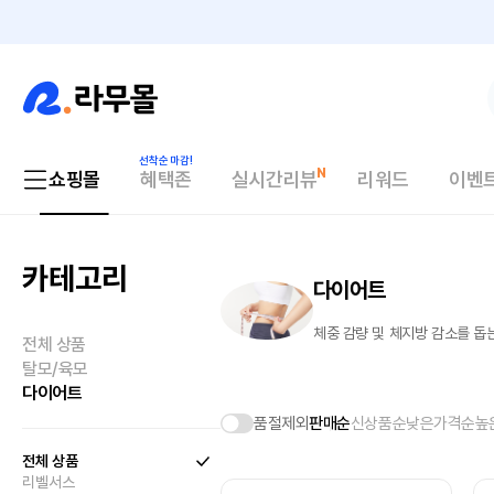
쇼핑몰
혜택존
실시간리뷰
리워드
이벤
카테고리
다이어트
체중 감량 및 체지방 감소를 돕
전체 상품
탈모/육모
다이어트
품절제외
판매순
신상품순
낮은가격순
높
전체 상품
리벨서스