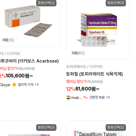
함량선택(2)
함량선택(3)
리뷰
(12)
리뷰
(82)
타 / 다이어트
루코바이 (아카보스 Acarbose)
토피라메이트 / 다이어트
120,000원
버십 할인가
토파힐 (토피라메이트 식욕억제)
105,600원~
2%
70,000원
멤버십 할인가
+3
합리적 가격
Bayer
61,600원~
12%
+3
간편한 복용
Heali…
함량선택(2)
함량선택(2)