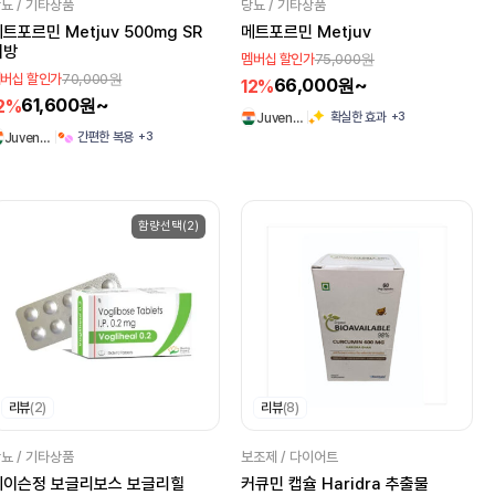
뇨 / 기타상품
당뇨 / 기타상품
트포르민 Metjuv 500mg SR
메트포르민 Metjuv
서방
75,000원
멤버십 할인가
70,000원
버십 할인가
66,000원~
12%
61,600원~
2%
+3
확실한 효과
Juven…
+3
간편한 복용
Juven…
함량선택(2)
리뷰
(2)
리뷰
(8)
뇨 / 기타상품
보조제 / 다이어트
베이슨정 보글리보스 보글리힐
커큐민 캡슐 Haridra 추출물