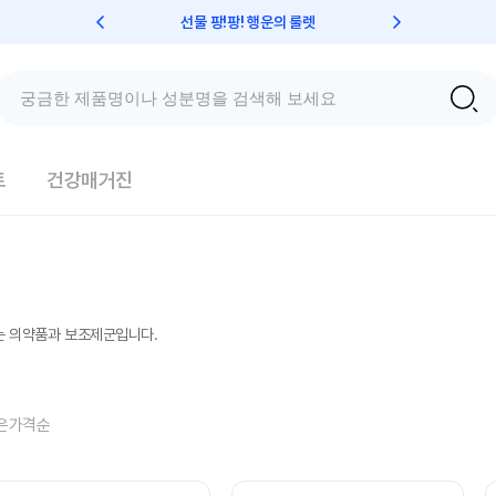
선물 팡!팡! 행운의 룰렛
친구초대 
트
건강매거진
는 의약품과 보조제군입니다.
은가격순