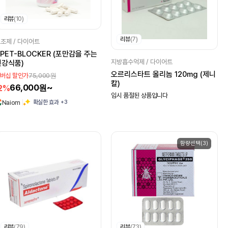
리뷰
(10)
리뷰
(7)
조제 / 다이어트
PET-BLOCKER (포만감을 주는
지방흡수억제 / 다이어트
건강식품)
오르리스타트 올리놈 120mg (제니
75,000원
버십 할인가
칼)
66,000원~
2%
임시 품절된 상품입니다
+3
확실한 효과
Naiom
함량선택(3)
리뷰
(79)
리뷰
(73)