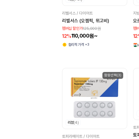
GlaxoSmithKline
리벨서스 / 다이어트
지방
Dr. Reddy's
리벨서스 (오젬픽, 위고비)
오
CONNOTE
125,000원
멤버십 할인가
멤버
John Lee
Sandoz
110,000원~
12%
1
Wyeth
Cipmox
+3
합리적 가격
American remedies
Talent
Menarini
Tripada
Kachhela
함량선택(3)
Abbott
Mankind
LUPIN
Fortune
Intervet
Naiom
PCD
Sun
리뷰
(4)
Kochella
토피
Evolve Biolabs
토
토피라메이트 / 다이어트