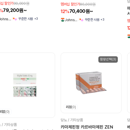
당
90,000원
십 할인가
80,000원
멤버십 할인가
메
79,200원~
2%
70,400원~
12%
+3
꾸준한 사용
Johns…
+3
꾸준한 사용
Johns…
멤
1
함량선택(3)
리뷰
(0)
리뷰
(0)
당뇨 / 기타상품
당
 / 기타상품
카마제핀정 카르바마제핀 ZEN