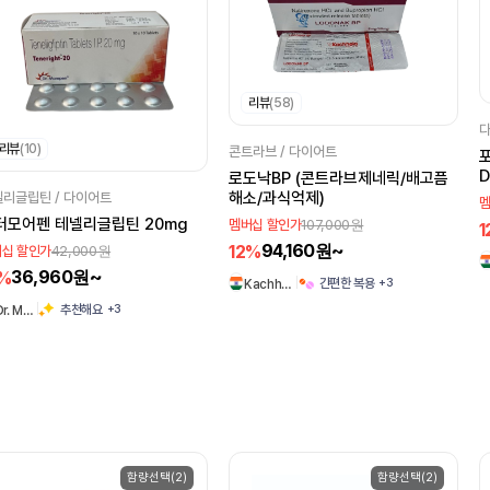
리뷰
(58)
다
리뷰
(10)
콘트라브 / 다이어트
D
로도낙BP (콘트라브제네릭/배고픔
해소/과식억제)
리글립틴 / 다이어트
멤
터모어펜 테넬리글립틴 20mg
107,000원
멤버십 할인가
1
94,160원~
12%
42,000원
십 할인가
36,960원~
2%
+3
간편한 복용
Kachh…
+3
추천해요
Dr. M…
함량선택(2)
함량선택(2)