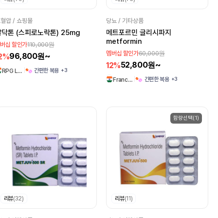
혈압 / 쇼핑몰
당뇨 / 기타상품
알닥톤 (스피로노락톤) 25mg
메트포르민 글리시파지
metformin
110,000원
버십 할인가
60,000원
멤버십 할인가
96,800원~
2%
52,800원~
12%
+3
간편한 복용
RPG L…
+3
간편한 복용
Franc…
함량선택(1)
리뷰
(32)
리뷰
(11)