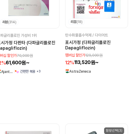
리뷰
(18)
리뷰
(314)
탄수화물흡수억제 / 다이어트
파글리플로진 가성비 1위
포시가정 (다파글리플로진
포시가정 다판타 (다파글리플로진
Dapagliflozin)
apagliflozin)
129,000원
70,000원
멤버십 할인가
버십 할인가
113,520원~
61,600원~
12%
2%
+3
AstraZeneca
간편한 복용
Ajant…
함량선택(3)