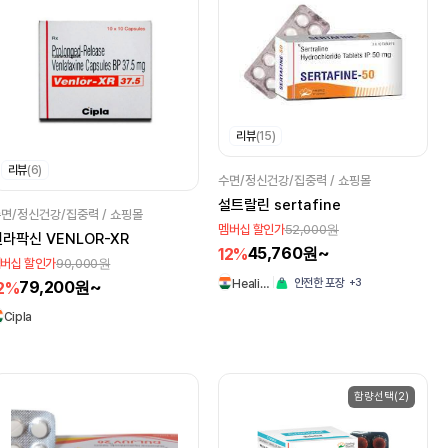
리뷰
(15)
리뷰
(6)
수면/정신건강/집중력 / 쇼핑몰
설트랄린 sertafine
면/정신건강/집중력 / 쇼핑몰
52,000원
멤버십 할인가
라팍신 VENLOR-XR
45,760원~
12%
90,000원
버십 할인가
+3
안전한 포장
Heali…
79,200원~
2%
Cipla
함량선택(2)