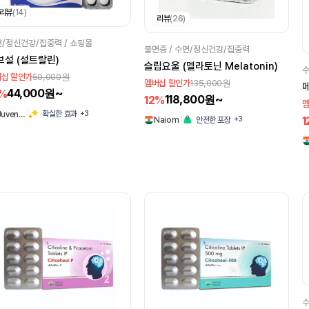
리뷰
(14)
리뷰
(26)
/정신건강/집중력 / 쇼핑몰
불면증 / 수면/정신건강/집중력
브설 (설트랄린)
슬립요울 (멜라토닌 Melatonin)
수
50,000원
십 할인가
135,000원
멤버십 할인가
44,000원~
2%
118,800원~
12%
멤
+3
확실한 효과
Juven…
1
+3
안전한 포장
Naiom
수