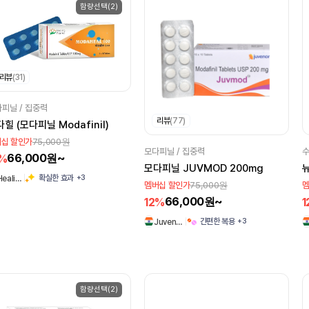
함량선택(2)
리뷰
(31)
피닐 / 집중력
리뷰
(77)
힐 (모다피닐 Modafinil)
75,000원
십 할인가
모다피닐 / 집중력
수
66,000원~
2%
모다피닐 JUVMOD 200mg
+3
확실한 효과
Heali…
75,000원
멤버십 할인가
멤
66,000원~
12%
1
+3
간편한 복용
Juven…
함량선택(2)