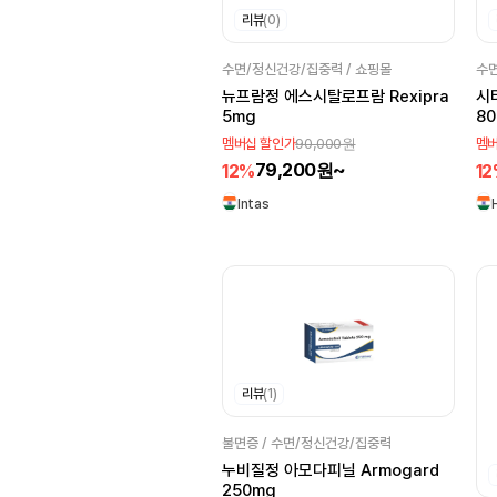
리뷰
(0)
RPG Life Science
Wockhardt
수면/정신건강/집중력 / 쇼핑몰
수면
Emcure
뉴프람정 에스시탈로프람 Rexipra
시
5mg
80
Micro Labs
90,000원
멤버십 할인가
멤버
Allergan
Mylan
79,200원~
12%
1
Jeerima
Galderma
Intas
Zydus
Glenmark
hetero
Himalaya
Signature
Franco
Pfizer
NuLife
Sanofi
Cadila
리뷰
(1)
TORRENT
불면증 / 수면/정신건강/집중력
GlaxoSmithKline
누비질정 아모다피닐 Armogard
Dr. Reddy's
250mg