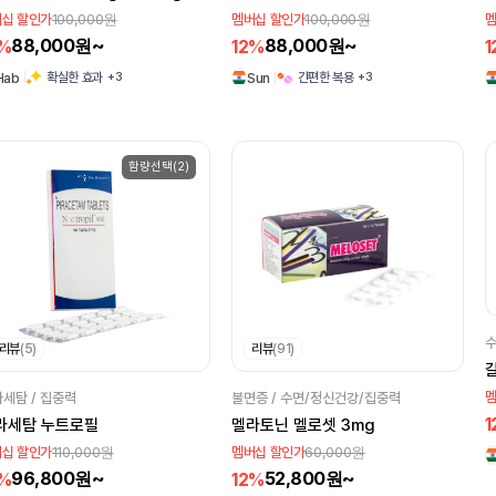
100,000원
100,000원
십 할인가
멤버십 할인가
멤
88,000원~
88,000원~
2%
12%
1
+3
+3
확실한 효과
간편한 복용
Hab
Sun
함량선택(2)
수
리뷰
(5)
리뷰
(91)
멤
세탐 / 집중력
불면증 / 수면/정신건강/집중력
1
라세탐 누트로필
멜라토닌 멜로셋 3mg
110,000원
60,000원
십 할인가
멤버십 할인가
96,800원~
52,800원~
2%
12%