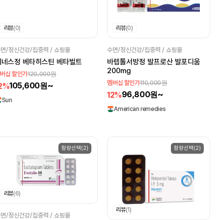
리뷰
(0)
리뷰
(0)
면/정신건강/집중력 / 쇼핑몰
수면/정신건강/집중력 / 쇼핑몰
메네스정 베타히스틴 베타벌트
바렙톨서방정 발프로산 발포디움
200mg
120,000원
버십 할인가
110,000원
멤버십 할인가
105,600원~
2%
96,800원~
12%
Sun
American remedies
함량선택(2)
함량선택(2)
리뷰
(6)
리뷰
(1)
면/정신건강/집중력 / 쇼핑몰