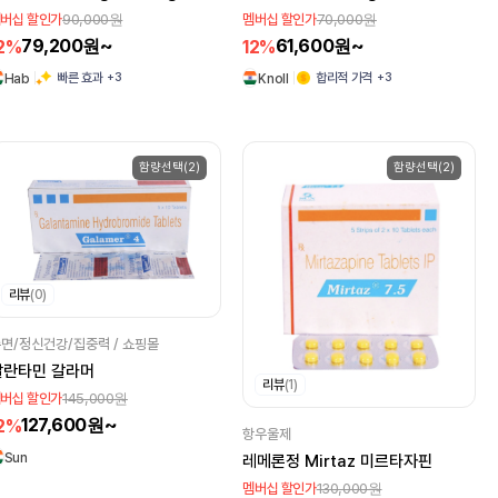
90,000원
70,000원
버십 할인가
멤버십 할인가
79,200원~
61,600원~
2%
12%
+3
+3
빠른 효과
합리적 가격
Hab
Knoll
함량선택(2)
함량선택(2)
리뷰
(0)
면/정신건강/집중력 / 쇼핑몰
갈란타민 갈라머
리뷰
(1)
145,000원
버십 할인가
127,600원~
2%
항우울제
Sun
레메론정 Mirtaz 미르타자핀
130,000원
멤버십 할인가