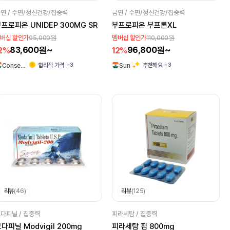
연 / 수면/정신건강/집중력
금연 / 수면/정신건강/집중력
프로피온 UNIDEP 300MG SR
부프로피온 부프론XL
95,000원
110,000원
버십 할인가
멤버십 할인가
83,600원~
96,800원~
2%
12%
+3
+3
합리적 가격
추천해요
Conse…
Sun
리뷰
(46)
리뷰
(125)
다피닐 / 집중력
피라세탐 / 집중력
다피닐 Modvigil 200mg
피라세탐 핌 800mg