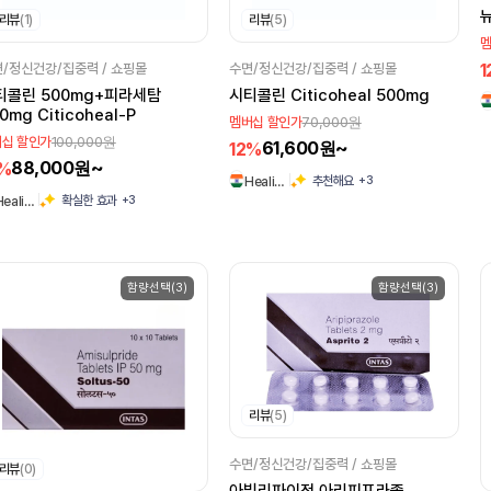
리뷰
(1)
리뷰
(5)
멤
1
/정신건강/집중력 / 쇼핑몰
수면/정신건강/집중력 / 쇼핑몰
티콜린 500mg+피라세탐
시티콜린 Citicoheal 500mg
0mg Citicoheal-P
70,000원
멤버십 할인가
100,000원
십 할인가
61,600원~
12%
88,000원~
2%
+3
추천해요
Heali…
+3
확실한 효과
Heali…
함량선택(3)
함량선택(3)
리뷰
(5)
수면/정신건강/집중력 / 쇼핑몰
리뷰
(0)