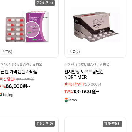
함량선택(4)
리뷰
(0)
리뷰
(0)
면/정신건강/집중력 / 쇼핑몰
수면/정신건강/집중력 / 쇼핑몰
뉴론틴 가바펜틴 가바탑
센시발정 노르트립틸린
NORTIMER
100,000원
버십 할인가
120,000원
멤버십 할인가
88,000원~
2%
105,600원~
12%
Healing
Intas
함량선택(3)
함량선택(2)