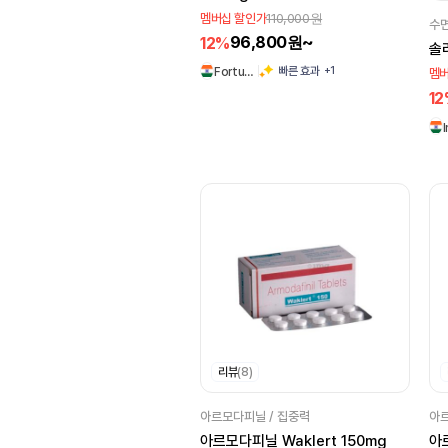
110,000원
멤버십 할인가
CONNOTE
수면
96,800원~
12%
솔리
John Lee
Sandoz
+1
빠른 효과
Fortu…
멤버
Wyeth
Cipmox
1
American remedies
Talent
Menarini
Tripada
Kachhela
Abbott
Mankind
LUPIN
Fortune
Intervet
Naiom
PCD
Sun
Kochella
리뷰
(8)
Evolve Biolabs
Knoll
Bayer
아르모다피닐 / 집중력
아르
Hab
Centurion
아르모다피닐 Waklert 150mg
아르