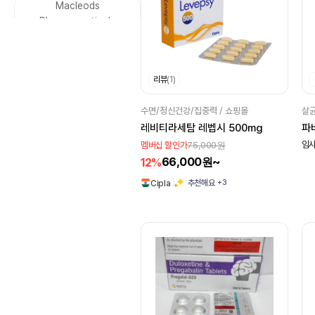
Macleods
당뇨
금연
Pharmaceuticals
수면장애
두통
Leeford Healthcare
통풍
소화불량
VIVALDIS
구토
집중력
리뷰
(1)
Dharam Distributors
감기
알레르기
SAVA Healthcare
수면/정신건강/집중력 / 쇼핑몰
살균
비염
우울증
Limited
레비티라세탐 레벱시 500mg
파
75,000원
임시
멤버십 할인가
공황발작
고혈압
asher
66,000원~
12%
부정맥
HIV
Sunrise remedies
+3
추천해요
Cipla
방광
속눈썹 강화
Kianext Healthcare
건선 관절염
Elder
Esperer
콜레스테롤
세균 감염
WinLife Pharma
말라리아
Alkem
Serum
갑상선 기능 저하
Gufic Biosciences
피임
배란
간질
Novartis
Yash