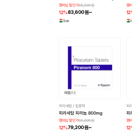
95,000원
멤버십 할인가
멤버
Juvenor
Cefixime
83,600원~
12%
1
Sunrise
Sun
AstraZeneca
Ajanta
Intas
Healing
Cipla
리뷰
(61)
피라세탐 / 집중력
피라
피라세탐 피라놈 800mg
피
90,000원
멤버십 할인가
멤버
79,200원~
12%
1