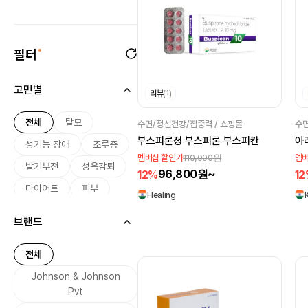
필터
고민별
리뷰
(1)
전체
탈모
수면/정신건강/집중력 / 쇼핑몰
수면
부스피론정 부스피론 부스피칸
아
성기능 장애
조루증
110,000원
멤버십 할인가
멤버
발기부전
성욕감퇴
96,800원~
12%
1
다이어트
피부
Healing
미용
여드름
브랜드
기미
미백
여성 호르몬
전체
남성 호르몬
Johnson & Johnson
무좀
Pvt
기생충 감염
설사