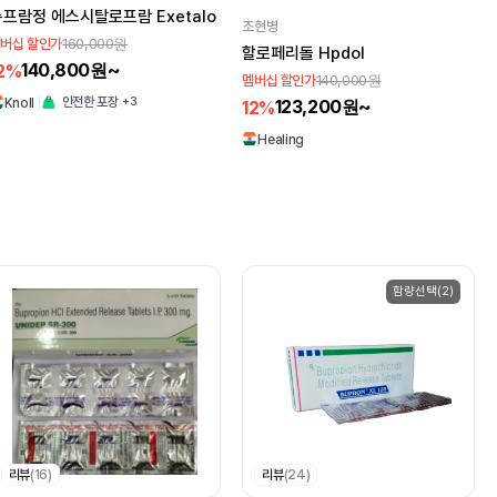
뉴프람정 에스시탈로프람 Exetalo
조현병
160,000원
버십 할인가
할로페리돌 Hpdol
140,800원~
2%
140,000원
멤버십 할인가
+3
안전한 포장
123,200원~
Knoll
12%
Healing
함량선택(2)
리뷰
(16)
리뷰
(24)