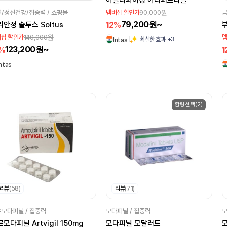
아빌리파이정 아리피프라졸
90,000원
/정신건강/집중력 / 쇼핑몰
금
멤버십 할인가
79,200원~
12%
안정 솔투스 Soltus
부
140,000원
십 할인가
멤
+3
확실한 효과
Intas
123,200원~
2%
1
Intas
함량선택(2)
리뷰
(58)
리뷰
(71)
모다피닐 / 집중력
모다피닐 / 집중력
모
모다피닐 Artvigil 150mg
모다피닐 모달러트
모