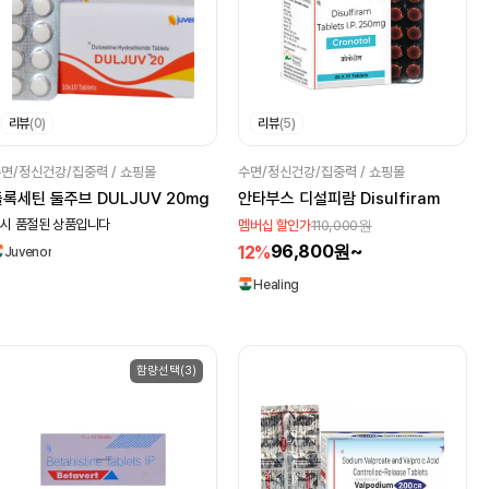
리뷰
(0)
리뷰
(5)
면/정신건강/집중력 / 쇼핑몰
수면/정신건강/집중력 / 쇼핑몰
록세틴 둘주브 DULJUV 20mg
안타부스 디설피람 Disulfiram
시 품절된 상품입니다
110,000원
멤버십 할인가
96,800원~
12%
Juvenor
Healing
함량선택(3)