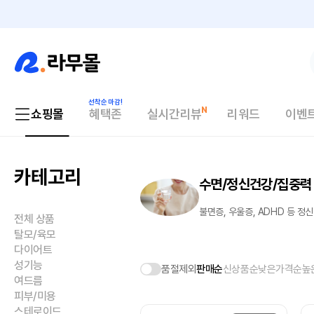
쇼핑몰
혜택존
실시간리뷰
리워드
이벤
카테고리
수면/정신건강/집중력
불면증, 우울증, ADHD 등 
전체 상품
탈모/육모
다이어트
성기능
품절제외
판매순
신상품순
낮은가격순
높
여드름
피부/미용
스테로이드