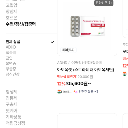
함량선택(3)
고혈압
항암제
호르몬
수면/정신/집중력
전체 상품
모다
ADHD
리뷰
(54)
모다
집중력
금연
멤버
ADHD / 수면/정신건강/집중력
불면증
1
우울증
아토목셋 (스트라테라 아토목세틴)
정신건강
120,000원
멤버십 할인가
105,600원~
12%
항생제
+3
간편한 복용
Heali…
진통제
구충제
펫케어
기타상품
적립금상점