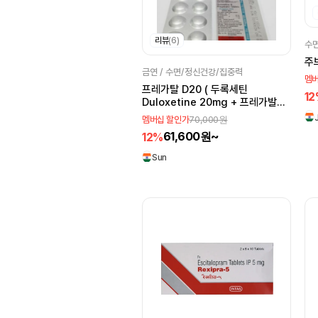
역류성 식도염
염증
MSN Laboratories
요실금
녹내장
Practo
Brinton
리뷰
(6)
수면
에스트로겐
유방암
Sava Vet
MSD
주
금연 / 수면/정신건강/집중력
멤버
간이식
폐질환
Samarth Life Sciences
프레가탈 D20 ( 두록세틴
1
Duloxetine 20mg + 프레가발린
펫케어
백혈병
Docworld
Pregabalin 75mg )
70,000원
멤버십 할인가
알츠하이머
진통
Natco Pharma
61,600원~
12%
숙취해소
정신분열
Zee Laboratories
Sun
Pharma
야뇨증
Consern Pharma
Limited
Novovolynsk
Dr. Morepen
Laboratories. India
Albert David
ARISTO