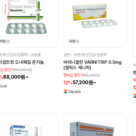
리뷰
(0)
리뷰
(3)
/정신건강/집중력 / 쇼핑몰
금연 / 수면/정신건강/집중력
리셉트정 도네페질 돈지놀
바레니클린 VARNITRIP 0.5mg
수
(챔픽스 제니릭)
100,000원
십 할인가
벤
65,000원
멤버십 할인가
88,000원~
2%
멤
57,200원~
12%
Knoll
1
Tripada