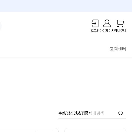
1만원 리워드!
로그인
마이페이지
장바구니
고객센터
수면/정신건강/집중력
내 검색