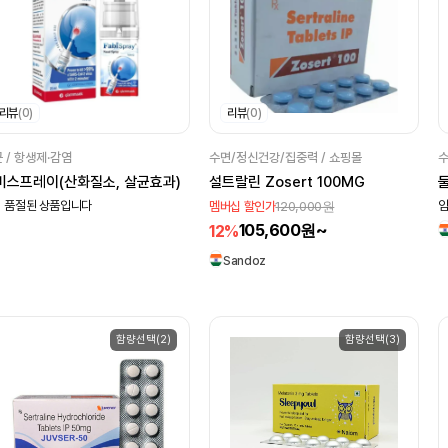
리뷰
(0)
리뷰
(0)
 / 항생제·감염
수면/정신건강/집중력 / 쇼핑몰
수
비스프레이(산화질소, 살균효과)
설트랄린 Zosert 100MG
둘
 품절된 상품입니다
120,000원
임
멤버십 할인가
105,600원~
12%
Sandoz
함량선택(2)
함량선택(3)