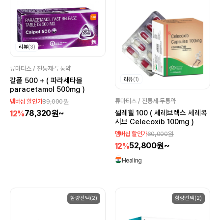
리뷰
(3)
류마티스 / 진통제·두통약
리뷰
(1)
칼폴 500 + ( 파라세타몰
paracetamol 500mg )
89,000원
류마티스 / 진통제·두통약
멤버십 할인가
78,320원~
12%
셀레힐 100 ( 세레브렉스 세레콕
시브 Celecoxib 100mg )
60,000원
멤버십 할인가
52,800원~
12%
Healing
함량선택(2)
함량선택(2)