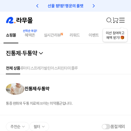
선물 팡!팡! 행운의 룰렛
친구초대 1만원 리워드!
미션 참여하고
쇼핑몰
혜택존
실시간리뷰
리워드
이벤트
건강매거진
혜택 받기!
진통제·두통약
전체 상품
류마티스
프레가발린
아스피린
타미플루
진통제·두통약
통증 완화와 두통 치료에 쓰이는 의약품군입니다.
품절제외
추천순
필터