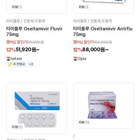
리뷰
(1)
리뷰
(1)
타미플루 / 진통제·두통약
타미플루 / 진통제·두통약
타미플루 Oseltamivir Fluvir
타미플루 Oseltamivir Antiflu
75mg
75mg
59,000원
100,000원
멤버십 할인가
멤버십 할인가
51,920원~
88,000원~
12%
12%
hetero
Cipla
추천해요
+3
리뷰
(0)
리뷰
(0)
/