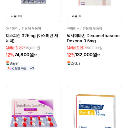
리뷰
(18)
리뷰
(1)
아스피린 / 진통제·두통약
류마티스 / 진통제·두통약
디스피린 325mg (아스피린 제
덱사메타손 Dexamethasone
네릭)
Dexona 0.5mg
85,000원
150,000원
멤버십 할인가
멤버십 할인가
74,800원~
132,000원~
12%
12%
Bayer
Zydus
간편한 복용
+3