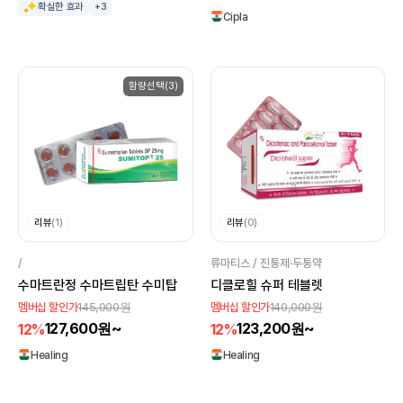
확실한 효과
+3
Cipla
함량선택(3)
리뷰
(1)
리뷰
(0)
/
류마티스 / 진통제·두통약
수마트란정 수마트립탄 수미탑
디클로힐 슈퍼 테블렛
145,000원
140,000원
멤버십 할인가
멤버십 할인가
127,600원~
123,200원~
12%
12%
Healing
Healing