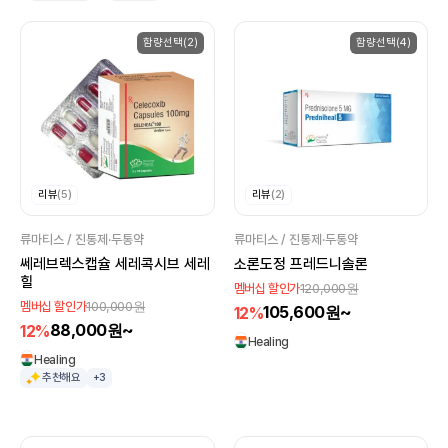
함량선택(2)
함량선택(4)
리뷰
(5)
리뷰
(2)
류마티스 / 진통제·두통약
류마티스 / 진통제·두통약
쎄레브렉스캡슐 세레콕시브 세레
소론도정 프레드니솔론
힐
120,000원
멤버십 할인가
100,000원
멤버십 할인가
105,600원~
12%
88,000원~
12%
Healing
Healing
추천해요
+3