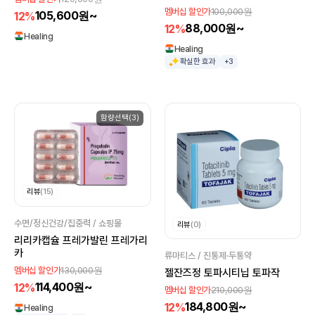
100,000원
멤버십 할인가
105,600원~
12%
88,000원~
12%
Healing
Healing
확실한 효과
+3
함량선택(3)
리뷰
(15)
수면/정신건강/집중력 / 쇼핑몰
리뷰
(0)
리리카캡슐 프레가발린 프레가리
카
류마티스 / 진통제·두통약
130,000원
멤버십 할인가
젤잔즈정 토파시티닙 토파작
114,400원~
12%
210,000원
멤버십 할인가
184,800원~
12%
Healing