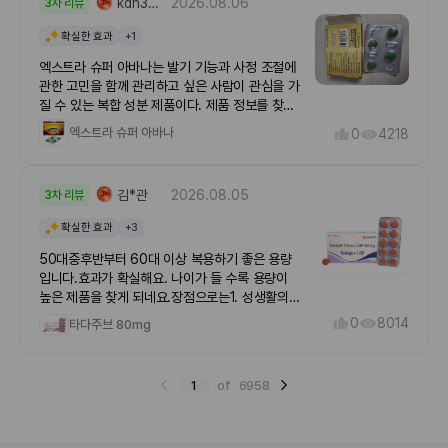
니다. 피나스테리드는 남성형 탈모(안드로겐성 탈
kdh3936@naver.***
2026.08.06
3차 리뷰
착했고, 포장도 꼼꼼해서 제품 손상 없이 안전하게
모)와 전립선비대증 치료에 쓰이는 약물입니다. 테
받을 수 있었습니다. 유통기한도 넉넉해서 장기간
확실한 효과
+1
스토스테론을 강력한 탈모 유발 호르몬인 DHT로
복용하기에도 부담이 없었고, 사은품까지 함께 보
변환하는 효소를 억제하여 모낭 위축과 모발 탈락
내주셔서 만족도가 높았습니다.복용 초기에는 큰
엑스트라 슈퍼 아바나는 발기 기능과 사정 조절에
을 막습니다. 오리지널 약은 프로페시아(탈모용
변화가 느껴지지 않았지만 탈모약은 꾸준히 먹는
관한 고민을 함께 관리하고 싶은 사람이 관심을 가
1mg)와 프로스카(전립선용 5mg)가 있으며, 저렴
것이 중요하다고 해서 매일 같은 시간에 복용했습
질 수 있는 복합 성분 제품이다. 제품 정보를 찾아
한 제네릭(카피약)도 널리 처방됩니다탈모 방지의
니다. 약 3개월 정도 지나면서 머리를 감을 때 빠
보면서 가장 먼저 확인한 부분은 한 알에 아바나필
엑스트라 슈퍼 아바나
원리신체 내에서는 5알파-환원효소(5α-
0
4218
지는 머리카락이 예전보다 줄어든 느낌이 들었고,
200mg과 다폭세틴 60mg이 포함되어 있다는 점
reductase, 5AR)라는 내부 효소가 테스토스테
스타일링할 때도 정수리 볼륨이 조금 살아난 것 같
이었다. 아바나필은 PDE5 억제제 계열로 성적 자
론을 다이하이드로테스토스테론
아 만족하고 있습니다. 개인차는 있겠지만 저에게
극이 있을 때 음경으로의 혈류를 돕는 방식으로 작
(dihydrotestosterone, 일명 DHT)으로 바꾼
김*관
2026.08.05
는 긍정적인 변화가 있었습니다.가장 걱정했던 부
3차 리뷰
용하며, 다폭세틴은 조루 증상 관리에 쓰이는 성분
다. 문제는 이 DHT라는 것이 유독 머리 쪽 모낭에
작용도 특별히 느끼지 못했습니다. 처음에는 인터
으로 알려져 있다. � 단순히 “강한 제품”이라는
만 작용하여 탈모를 일으킨다.피나스테리드는 바
확실한 효과
+3
넷 후기를 많이 찾아보면서 고민했지만, 현재까지
표현만 보고 선택하기보다는, 두 성분이 함께 들어
로 이 5알파-환원효소를 막아 DHT의 생성을 저
는 일상생활에 불편함 없이 꾸준히 복용하고 있습
간 복합제라는 특성과 자신의 건강 상태를 먼저 고
50대중후반부터 60대 이상 복용하기 좋은 용량
해함으로써 탈모를 막는다.탈모의 원인이 DHT와
니다. 물론 약물은 사람마다 반응이 다를 수 있으
려해야 한다는 생각이 들었다.처음 이 제품을 알아
입니다.효과가 확실해요. 나이가 들 수록 용량이
관련되어 있고, 이를 조절하면 탈모를 치료할 수
니 복용 전에는 충분히 정보를 확인하는 것이 좋다
볼 때는 다른 발기부전 치료제와 무엇이 다른지 궁
높은 제품을 찾게 되네요.장점으로는1. 성생활의
있다는 사실을 밝혀낸 것은 다분히 전략적 연구에
고 생각합니다.무엇보다 핀주브의 가장 큰 장점은
금했다. 아바나필 성분은 비교적 빠른 작용 발현을
자연스러움 및 심리적 부담 감소​계획 없는 관계 가
0
8014
의한 결과였다. 1974년에 도미니카 공화국의 남
타다주브 80mg
가성비였습니다. 장기간 복용해야 하는 제품이다
장점으로 내세우는 경우가 많고, 제품 판매 정보에
능: 필요시 복용하는 약은 성관계 1~2시간 전에 미
자 아이들 중 일부에서 5-알파 환원효소의 결핍현
보니 가격도 중요한데, 국내에서 계속 구매하는 것
서는 성관계 전 일정 시간을 두고 복용하는 방식으
리 약을 챙겨 먹어야 하지만, 매일 복용 시 몸속에
상이 발견되었는데, 이 아이들의 DHT 수치가 매
보다 비용 부담이 적어서 꾸준히 관리하기에 괜찮
로 안내한다. � 하지만 사람마다 식사 여부, 컨디
일정한 약물 농도가 유지되어 언제든 자연스러운
우 낮았으며 전립선의 크기도 작았고 남성형 탈모
았습니다. 실제로 많은 사용자들이 가격 대비 만족
1
of
6958
션, 긴장도, 음주량, 복용 중인 약물에 따라 체감
성관계가 가능합니다. ​수행 불안(심리적 압박) 완
도, 여드름도 없었다. 연구원들은 여기서 착안하여
도가 높다는 평가를 남기고 있는 이유를 알 것 같
시점과 반응이 달라질 수 있기 때문에, 인터넷 후
화: "약 효능이 떨어지기 전에 해야 한다"거나 "약
5AR의 작용 차단을 인위적으로 조절할 수 있는
았습니다.전체적으로 배송, 포장, 가격 모두 만족
기만으로 효과를 단정하는 것은 적절하지 않다고
챙기는 것을 들키면 어쩌지" 하는 심리적 스트레스
의약품을 개발하기 위해 노력했다. 그들은 이 약품
스러웠고 복용하면서도 큰 불편함이 없었습니다.
느꼈다. 특히 성기능 문제는 심리적 부담, 수면 부