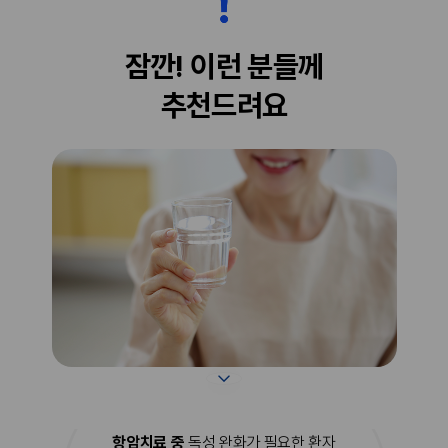
실된 상황이라면 이런 효과는 발생하지 않는다.모
고 신호로 봐야 한다. � 이런 상황을 단순히 “약
발 증가의 관점에서 보면 피나스테리드는 최소한
이 세게 잘 듣는 것”으로 오해해서는 안 된다.또 하
3개월은 먹어야 효과를 체감할 수 있다. 모발이라
나 주의할 점은 제품의 함량만 보고 임의로 복용량
잠깐! 이런 분들께
는 게 생장기-퇴행기-휴지기의 과정을 거치는데,
을 정하는 행동이다. 온라인 판매 페이지마다 복용
모발이 주로 빠지는 것은 휴지기 모발이다. 이런
시점이나 분할 복용 등에 관한 안내가 제각각일 수
추천드려요
휴지기 기간이 대략 3~6개월 정도이기에 이 기간
있지만, 개인의 나이, 간·신장 기능, 혈압, 복용 중
이 지나야 효과를 볼 수 있는 것이다. 또한 발모된
인 다른 약, 과거 부작용 여부에 따라 적절한 판단
모발이 충분한 길이로 자라는데도 3개월 이상이
은 달라질 수 있다. 공공 안전 안내에서도 경구용
걸리기 때문에 아무리 마음이 급해도 최소 3개월
발기부전 치료제는 정해진 용법과 용량을 지키고,
은 인내심을 갖고 기다릴 필요가 있다.다만 피나스
한 번에 두 종류 이상을 복용하지 말 것을 강조한
테리드의 본질적인 기능인 탈모 감소효과는 이보
다. � 특히 다른 발기부전 치료제, 혈압약, 전립선
다 훨씬 일찍 나타나는데, 빠르면 한 일주일만 복
비대증 치료제, 일부 항진균제나 항생제 등을 복용
용해도 머리를 감거나 빗을 때 머리카락이 빠지는
중이라면 상호작용 여부를 반드시 확인해야 한다.
현상이 크게 감소한다. 일단 머리카락 빠지는 것이
다폭세틴의 경우 자몽주스도 주의 대상이다. 다폭
줄어들면서 새로 난 모발에 의해 장기적으로 모발
세틴 허가사항 관련 안전성 정보에는 자몽주스가
증가 효과가 나타나는 것이다. 임상적으로는 1년
강한 CYP3A4 저해제로 작용할 수 있어 투여 전
~1년 6개월가량 장기 복용 후에 모발 밀도가 최고
24시간 이내 피해야 한다는 내용이 추가된 바 있
조에 달한다고 보고되고 있는데, 이는 효과가 늦게
다. � 건강식품이나 한약, 보충제는 괜찮을 것이
나타나는 사람들까지 포함한 수치로 효과가 빠른
라고 생각하기 쉽지만, 성분에 따라 혈압이나 약물
경우 6개월이면 상당한 모발 증가 효과를 체감할
대사에 영향을 줄 수 있으므로 복용 목록을 의료진
수 있다.안타깝게도 매우 드물게 효과가 별로 없는
에게 솔직하게 알리는 편이 좋다. 부끄럽다는 이유
경우가 있는데, 이런 경우는 모발 이식 외에는 답
로 기존 복용약을 숨기는 것이 오히려 더 큰 위험
이 없다다만 장기간 먹어도 효과가 전혀 없는 경우
을 만들 수 있다.정리하면 엑스트라 슈퍼 아바나는
항암치료 중
독성 완화가 필요한 환자
는 극히 드물고 효과가 늦게 나타나는 것을 효과가