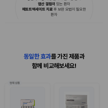
발기 기능과 사정 조절이라는 두 영역을 함께 고려
없다고 오해하는 경우가 많다. 따라서 3개월 정도
엽산 결핍이
있는 환자
한 제품이라는 점에서 분명한 특징이 있다. 그러나
지났는 데도 효과가 없다고 무조건 포기할 것은 아
메토트렉세이트 치료
후 보완 요법이 필요한
아바나필 200mg과 다폭세틴 60mg이 포함된 제
니고 1년 정도 꾸준히 복용하면서 지켜볼 필요가
환자
품으로 소개되는 만큼, 단순한 건강보조제처럼 접
있다.종종 피나스테리드에 대한 내성이 논란이 되
근하기보다는 의약품 수준의 주의가 필요하다. �
기도 하는데, 기본적으로 피나스테리드는 오랫동
효과에 대한 기대보다 먼저 현재 건강 상태와 병용
안 먹어도 내성이 생기지 않는다. 다만 피나스테리
약물을 점검하고, 처음 고려하는 경우에는 전문가
드는 테스토스테론이 DHT로 전환되는 것을 차단
와 상담해 자신에게 적합한지 확인하는 것이 가장
하는 약이기 때문에 다른 원인으로 인한 탈모, 즉
중요하다. 안전하게 사용할 수 있는 조건이 갖춰져
스트레스성 원형 탈모나 노화로 인한 탈모 등은 막
야 제품의 장점도 제대로 판단할 수 있다고 생각한
을 수 없다. 때문에 피나리스테리드 장기 복용자
다.
중에 노화나 다른 병으로 인해 발생한 탈모를 피나
스테리드 내성 때문에 탈모가 재발한다고 오해하
동일한 효과
를 가진 제품과
는 경우가 종종 있다.
함께 비교해보세요!
현재 상품