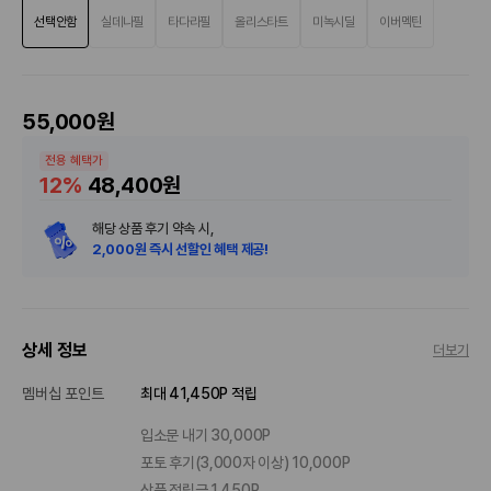
선택안함
실데나필
타다라필
올리스타트
미녹시딜
이버멕틴
55,000원
전용 혜택가
12%
48,400원
해당 상품 후기 약속 시,
2,000원 즉시 선할인 혜택 제공!
상세 정보
더보기
멤버십 포인트
최대 41,450P 적립
입소문 내기 30,000P
포토 후기(3,000자 이상) 10,000P
상품 적립금 1,450P