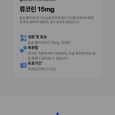
각한 심혈관 문제로 이어질 수 있다. � 따라서 협
는 약물로,체내의 DHT(디하이드로테스토스테론)
심증, 심부전, 최근 심근경색 또는 뇌졸중 병력, 혈
류코린 15mg
생성을 억제하여 탈모를 방지하고 머리카락의 재
압 문제 등이 있다면 임의로 판단하지 말고 반드시
생을 촉진합니다. 또한, 양성 전립선 비대증(BPH)
의사 또는 약사와 상의해야 한다.음주와의 관계도
칼슘 폴리네이트 15mg을 함유해 엽산 대사를 보충하여 항암
의 치료에도 사용되어, 전립선 크기를 줄이고 배뇨
간과하면 안 되는 부분이다. 술을 마신 상태에서는
제 독성 완화에 사용되는 엽산 유도체 성분입니다.
증상을 개선하는 데 도움을 줍니다. 이 약물은 호
긴장이 풀린다고 느낄 수 있지만, 알코올과 PDE5
르몬 균형을 조절하여 탈모와 전립선 문제를 효과
억제제는 모두 혈압에 영향을 줄 수 있다. 과음 상
적으로 관리합니다. 피나스테리드는 주로 남성형
태에서 함께 사용하면 두통, 심장 두근거림, 어지
성분 및 효능
탈모(안드로겐 탈모)와 양성 전립선 비대증 치료에
러움, 기립성 저혈압 위험이 높아질 수 있으므로
칼슘 폴리네이트 15mg, 항암제
사용되는 약물입니다. 이 약물은 디하이드로테스
음주를 피하거나 최소화하는 편이 안전하다. � 특
복용법
토스테론(DHT)의 생성을 억제하여 탈모를 예방하
히 다폭세틴까지 함께 포함된 복합 성분 제품인 만
고, 전립선의 크기를 줄이는 데 도움을 줍니다. 미
의사의 처방에 따라 복용하며, 치료 목적에 따라 용
큼, “술자리에서 분위기상 먹어도 되겠지”라는 식
녹시딜 경구제는 원래 고혈압 치료를 위해 개발되
법·용량이 달라질 수 있습니다.
의 접근은 위험할 수 있다. 효과를 높이기 위해 술
었습니다. 이 약물의 주된 작용 원리는 혈관을 확
유효기간
을 더 마시거나 다른 성기능 관련 약을 추가로 복
장시켜 혈압을 낮추는 것입니다. 피나스테리드는
제조일로부터 2~3년
용하는 행동도 피해야 한다.부작용 가능성도 사용
기본적으로 탈모를 방지해 주는 약으로 없는 모발
전 알아둘 필요가 있다. 아바나필 관련 제품 정보
을 생성시켜 주는 약이 아니지만 간접적으로 모발
에서는 두통, 안면 홍조, 코막힘, 소화불량, 어지러
증가 효과를 가져올 수는 있다. 보통 탈모 현상은
움 등이 비교적 흔히 언급된다. � 사람에 따라 메
발모가 되지 않고 머리카락이 빠지기만 하는 것이
스꺼움, 설사, 피로감, 시야 흐림, 심박수 증가 같
아니라 발모속도에 비해 탈모속도가 빠르기 때문
은 불편이 나타날 수 있으며, 증상이 심하거나 평
에 전체적으로 탈모가 진행되는 것인데, 피나스테
소와 다르게 느껴지면 복용을 중단하고 의료진에
리드가 탈모를 억제할 경우 발모된 모발이 빠지지
게 상담해야 한다. 특히 흉통, 실신, 갑작스러운 시
않기 때문에 결과적으로 모발이 증가하는 효과가
력 또는 청력 이상, 심한 알레르기 반응, 4시간 이
생기는 것이다. 물론 발모 능력 자체가 완전히 상
상 발기가 지속되는 경우는 즉시 진료가 필요한 경