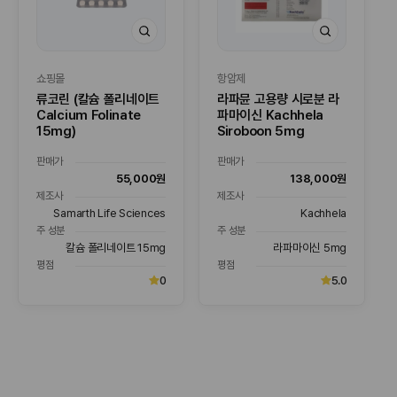
쇼핑몰
항암제
류코린 (칼슘 폴리네이트
라파뮨 고용량 시로분 라
Calcium Folinate
파마이신 Kachhela
15mg)
Siroboon 5mg
판매가
판매가
55,000원
138,000원
제조사
제조사
Samarth Life Sciences
Kachhela
주 성분
주 성분
칼슘 폴리네이트 15mg
라파마이신 5mg
평점
평점
0
5.0