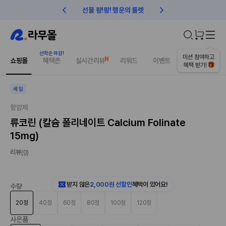
선물 팡!팡! 행운의 룰렛
친구초대 1만원 리워드!
오늘의 추천상품
미션 참여하고
쇼핑몰
혜택존
실시간리뷰
리워드
이벤트
건강매거진
혜택 받기!
세일
항암제
류코린 (칼슘 폴리네이트 Calcium Folinate
15mg)
리뷰
(0)
받지 않은
2,000원 선할인
혜택이 있어요!
수량
20정
40정
60정
80정
100정
120정
사은품