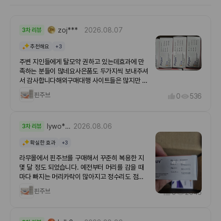
zoj***
2026.08.07
3차 리뷰
추천해요
+3
주변 지인들에게 탈모약 권하고 있는데효과에 만
족하는 분들이 많네요사은품도 두가지씩 보내주셔
서 감사합니다해외구매대행 사이트들은 많지만 믿
을수 있는곳 찾기가 쉽지않은데 라무몰이용한지
핀주브
0
536
몇년이 지났는데 아직 아무런 문제없이 잘이용하
고 있습니다 이번에 구입한 핀주브도 재구매입니
다 탈모약을 먹고 안먹고에서 차이가 크고 무엇보
lywo***
2026.08.06
3차 리뷰
다 탈모약은 꾸준히 복용해야합니다 탈모 치료라
기 보단 억제라 봐야해서 복용을 중단하면 다시 머
확실한 효과
+3
리숱이 우수수....ㅜㅜ 꾸준히 복용 중인데 부작용
느껴본적 없고 상당히 만족스럽니다 가격면에서도
라무몰에서 핀주브를 구매해서 꾸준히 복용한 지
매우 메리트가 있어서 더 맘에 들어요 -----------
몇 달 정도 되었습니다. 예전부터 머리를 감을 때
---------------------------------------------
마다 빠지는 머리카락이 많아지고 정수리도 점점
--------------------------------------- 핀주브
비어 보이는 것 같아 탈모약을 알아보던 중, 가격
핀주브
0
2645
피나스테라이드 (Finasteride)는 체내 DHT 수치
부담이 적은 피나스테리드 계열 제품인 핀주브를
를 낮춰 남성형 탈모의 진행을 억제하고,모발의 성
선택하게 되었습니다.처음에는 해외 구매대행이라
장과 회복을 유도하는 데 사용되는 탈모 치료제입
배송이 오래 걸릴까 걱정했는데 생각보다 빨리 도