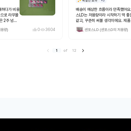
확실한 효과
+3
매하다가 비용
배송이 예상한 흐름이라 만족했어요.
스LD는 저용량이라 시작하기 딱 좋
은 2주 넘게
같고, 꾸준히 써볼 생각이에요. 제품
점 만점에 4
는 괜찮네요.
0
3604
저용량)
센포스LD (센포스D의 저용량)
었을 때는 진짜
연 효과로 신
 그런지 처음
네요. 부작용
1
of
12
가는 것 말고
떨어지면 또 구
 만족합니다.