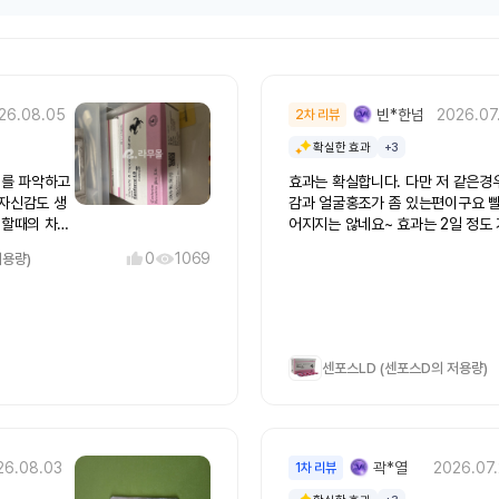
26.08.05
빈*한넘
2026.07
2차 리뷰
확실한 효과
+3
기를 파악하고
효과는 확실합니다. 다만 저 같은경
자신감도 생
감과 얼굴홍조가 좀 있는편이구요 빨
 할때의 차이
어지지는 않네요~ 효과는 2일 정도
도 이 두가지
거 같아요 심인성 때문에 먹었는데 
0
1069
저용량)
지만 생각하면
할때는 사정을 못하겠더라고요그정
 잡을수있을
효과가 좋습니다~아 그리고 밥을 먹
몬스터가 되지
으면 효과가 늦게 오는듯 합니다.
센포스LD (센포스D의 저용량)
26.08.03
곽*열
2026.07
1차 리뷰