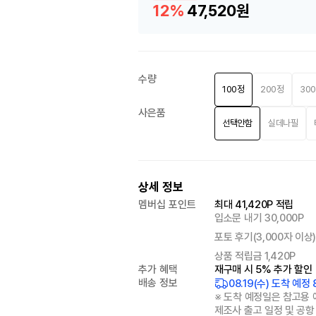
12%
47,520원
수량
100정
200정
30
사은품
선택안함
실데나필
상세 정보
멤버십 포인트
최대 41,420P 적립
입소문 내기 30,000P
포토 후기(3,000자 이상) 
상품 적립금 1,420P
추가 혜택
재구매 시 5% 추가 할인
배송 정보
08.19(수) 도착 예정
※ 도착 예정일은 참고용 
제조사 출고 일정 및 공항