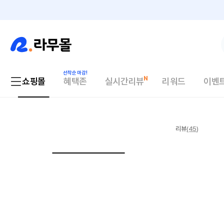
쇼핑몰
혜택존
실시간리뷰
리워드
이벤
리뷰
(45)