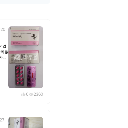
.20
우 열
리 없
 가는
2번째
도로
고 먹
0
2360
.27