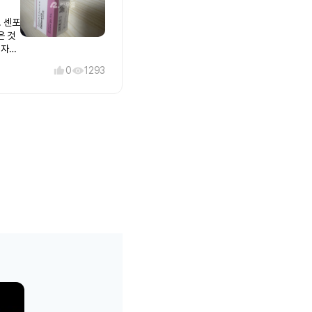
 센포
은 것
 자체
0
1293