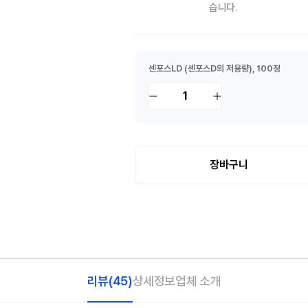
습니다.
센포스LD (센포스D의 저용량)
, 100정
1
장바구니
리뷰
(45)
상세정보
업체 소개