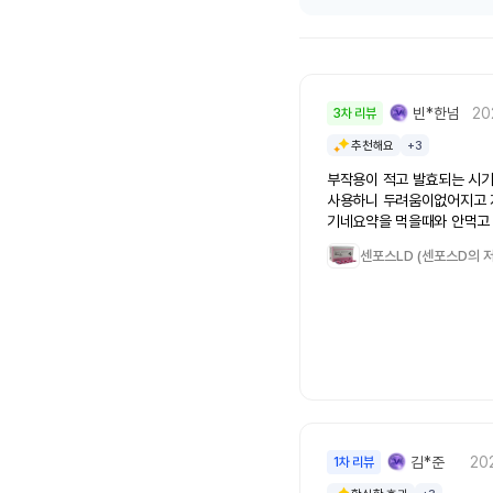
빈*한넘
20
3차 리뷰
추천해요
+3
부작용이 적고 발효되는 시
사용하니 두려움이없어지고 
기네요약을 먹을때와 안먹고
를 생각해보면 긴장감과 흥분
센포스LD (센포스D의 
차이가 명확합니다 이 두가
약의도움없이도 어느정도는
거같아요 물론 약을 먹으면 
만~ 약은 추천합니다
김*준
20
1차 리뷰