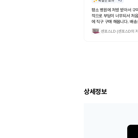
확실한 효과
+3
평소 병원에 처방 받아서 구
적으로 부담이 너무되서 처음으로 라무몰
에 직구 구매 해봅니다. 배송
걸린거 같고 사용 만족도는 5
센포스LD (센포스D의 
점 정도 입니다. 맨 처음 먹
말도 안되는 강직도랑 사정지
세계를 경험했는데 적응되서
보다는 효과가 미미 한거 같
은 안면 홍조랑 안압이 올라
는 크게 없었습니다. 약 다 
매할 듯 하네요. 전체적으로
ㅎㅎ
상세정보