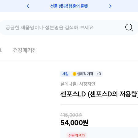
선물 팡!팡! 행운의 룰렛
친구초대 
오늘의 추천상품
트
건강매거진
세일
합리적 가격
+3
실데나필+사정지연
센포스LD (센포스D의 저용량
115,000원
54,000원
전용 혜택가