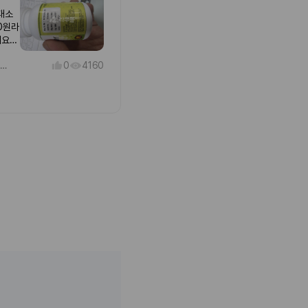
.
최대소
은지
0원라
르겠
네요소
어봐야
송할텐
런 보
0
4160
요
FLAT TUMMY (신진대사 증가 건강식품)
대하기
.
은지
르겠
어봐야
런 보
대하기
.
은지
르겠
어봐야
런 보
대하기
.
은지
르겠
어봐야
런 보
대하기