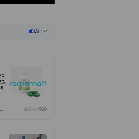
AI 추천
은지
르겠
어봐야
런 보
대하기
.
0
1920
FLAT TUMMY (신진대사 증가 건강식품)
은지
르겠
어봐야
런 보
대하기