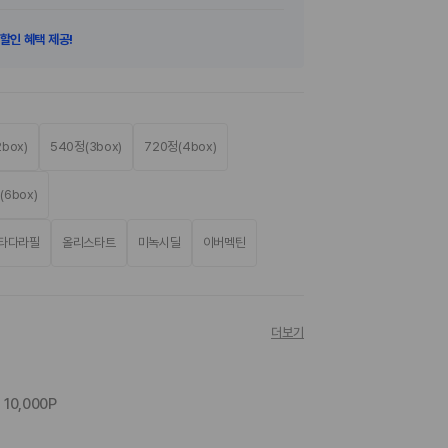
선할인 혜택 제공!
box)
540정(3box)
720정(4box)
(6box)
타다라필
올리스타트
미녹시딜
이버멕틴
더보기
10,000P