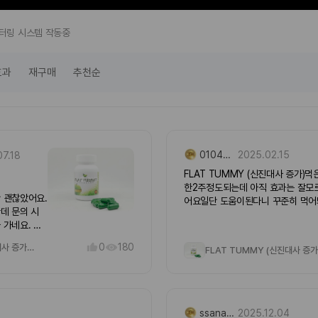
 필터링 시스템 작동중
효과
재구매
추천순
01049140***
2025.02.15
07.18
FLAT TUMMY (신진대사 증가)먹
한2주정도되는데 아직 효과는 잘모
 괜찮았어요.
어요일단 도움이된다니 꾸준히 먹
데 문의 시
겠죠먹다가 안먹어야 티가날지.. 이
 가네요. 덕
조제품들은 눈에 보이는효과는 기
힘든데 그럭저럭 믿고 먹어보려고요
0
180
FLAT TUMMY (신진대사 증가 건강식품)
FLAT TUMMY (신진대사 증가)먹
한2주정도되는데 아직 효과는 잘모
어요일단 도움이된다니 꾸준히 먹
겠죠먹다가 안먹어야 티가날지.. 이
조제품들은 눈에 보이는효과는 기
ssanayi***
2025.12.04