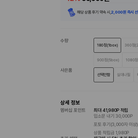
해당 상품 후기 약속 시,
2,000원 즉시 
수량
180정(1box)
360정(2
900정(5box)
1080정
사은품
선택안함
실데나필
상세 정보
멤버십 포인트
최대 41,980P 적립
입소문 내기 30,000P
포토 후기(3,000자 이상) 
상품 적립금 1,980P