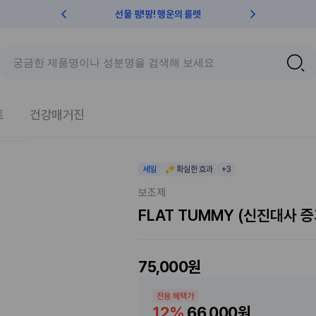
선물 팡!팡! 행운의 룰렛
친구초대 
오늘의 추천상품
트
건강매거진
있어요!
세일
확실한 효과
+3
보조제
FLAT TUMMY (신진대사 
75,000원
전용 혜택가
12%
66,000원