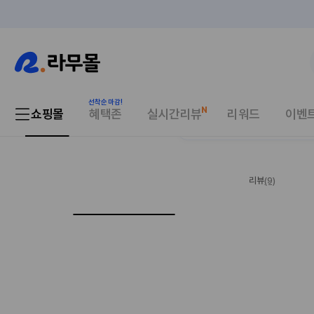
쇼핑몰
혜택존
실시간리뷰
리워드
이벤
받지 않은
2,000원 선할인
혜택이 
리뷰
(9)