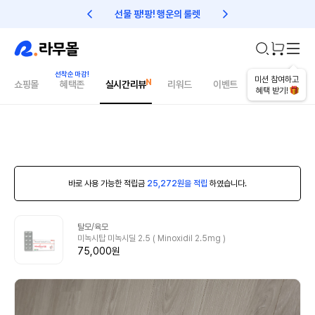
선물 팡!팡! 행운의 룰렛
친구초대 1만원 리워드!
미션 참여하고
쇼핑몰
혜택존
실시간리뷰
리워드
이벤트
건강매거진
혜택 받기!
바로 사용 가능한 적립금
25,272원을 적립
하였습니다.
탈모/육모
미녹시탑 미녹시딜 2.5 ( Minoxidil 2.5mg )
75,000원