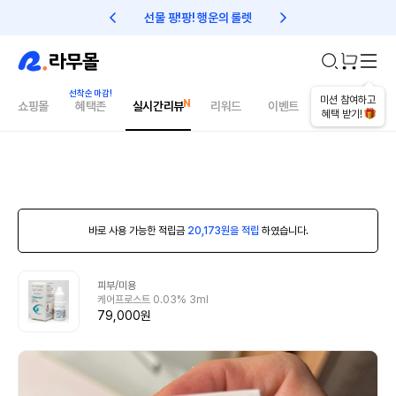
선물 팡!팡! 행운의 룰렛
친구초대 1만원 리워드!
미션 참여하고
쇼핑몰
혜택존
실시간리뷰
리워드
이벤트
건강매거진
혜택 받기!
바로 사용 가능한 적립금
20,173원을 적립
하였습니다.
피부/미용
케어프로스트 0.03% 3ml
79,000원