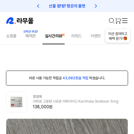
선물 팡!팡! 행운의 룰렛
친구초대 1만원 리워드!
미션 참여하고
쇼핑몰
혜택존
실시간리뷰
리워드
이벤트
건강매거진
혜택 받기!
바로 사용 가능한 적립금
43,682원을 적립
하였습니다.
항암제
라파뮨 고용량 시로분 라파마이신 Kachhela Siroboon 5mg
138,000원