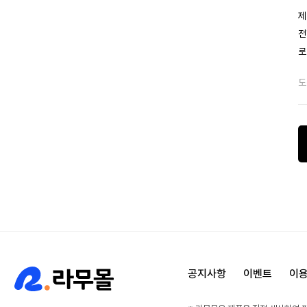
제
전
로
도
공지사항
이벤트
이