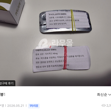
첫구매 후기
리뷰
1
2,
*영
2026.05.21
1차리뷰