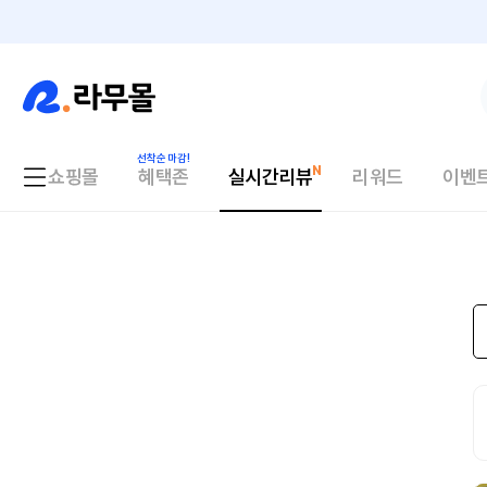
쇼핑몰
혜택존
실시간리뷰
리워드
이벤