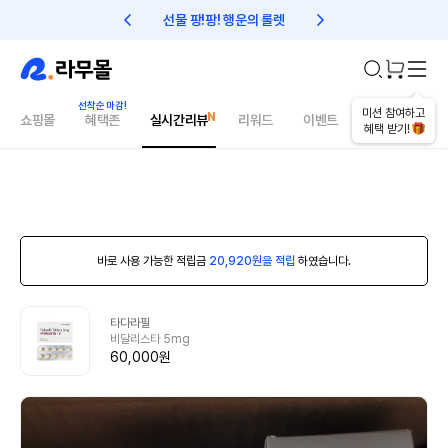
선물 팡!팡! 행운의 룰렛
친구초대 1만원 리워드!
미션 참여하고
쇼핑몰
혜택존
실시간리뷰
리워드
이벤트
건강매거진
혜택 받기!
바로 사용 가능한 적립금
20,920원을 적립
하였습니다.
타다라필
비달리스타 5mg
60,000원