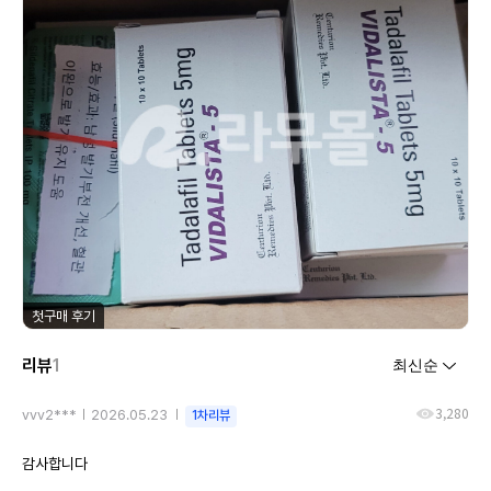
첫구매 후기
리뷰
1
3,280
vvv2***
2026.05.23
1차리뷰
감사합니다