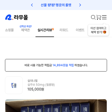
선물 팡!팡! 행운의 룰렛
친구초대 1만원 리워드!
미션 참여하고
쇼핑몰
혜택존
실시간리뷰
리워드
이벤트
건강매거진
혜택 받기!
바로 사용 가능한 적립금
14,894원을 적립
하였습니다.
실데나필
실주브 50mg (필름형)
105,000원