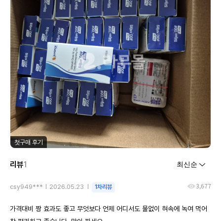
첫구매 후기
리뷰
1
3,677
csy949***
2026.05.23
1차리뷰
가격대비 짱 효과도 좋고 무엇보다 언제 어디서도 물없이 혀속에 녹여 먹어