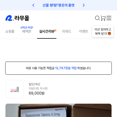
선물 팡!팡! 행운의 룰렛
친구초대 1만원 리워드!
미션 참여하고
쇼핑몰
혜택존
실시간리뷰
리워드
이벤트
건강매거진
혜택 받기!
바로 사용 가능한 적립금
13,767원을 적립
하였습니다.
탈모/육모
아보다트 두사트
69,000원