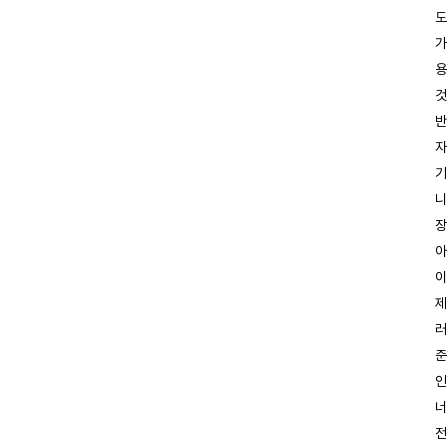
도
가
용
것
반
자
기
니
장
아
이
제
러
준
인
너
전