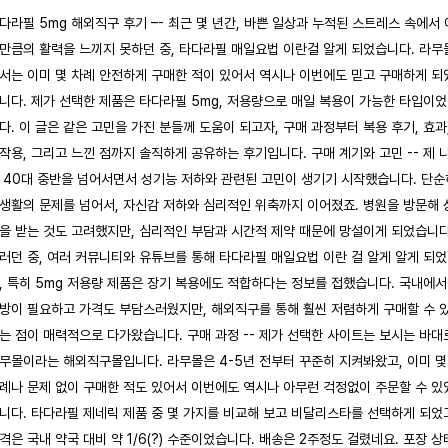
다라필 5mg 해외직구 후기 –- 최근 몇 년간, 바쁜 일상과 누적된 스트레스 속에서 
만큼의 활력을 느끼지 못하던 중, 타다라필 매일요법 이란걸 알게 되었습니다. 라무
서는 이미 몇 차례 안전하게 구매한 적이 있어서 역시나 이번에도 믿고 구매하게 되
니다. 제가 선택한 제품은 타다라필 5mg, 저용량으로 매일 복용이 가능한 타입이
다. 이 글은 같은 고민을 가진 분들께 도움이 되고자, 구매 과정부터 복용 후기, 효과
작용, 그리고 느낀 점까지 솔직하게 공유하는 후기입니다. 구매 계기와 고민 -- 제 
 40대 중반을 넘어서면서 성기능 저하와 관련된 고민이 생기기 시작했습니다. 단순
생활의 문제를 넘어서, 자신감 저하와 심리적인 위축까지 이어졌죠. 병원을 방문해 
을 받는 것도 고려했지만, 심리적인 부담과 시간적 제약 때문에 망설이게 되었습니다
러던 중, 여러 커뮤니티와 유튜브를 통해 타다라필 매일요법 이란 걸 알게 알게 되었
, 특히 5mg 저용량 제품은 장기 복용에도 적합하다는 정보를 접했습니다. 국내에
방이 필요하고 가격도 부담스러웠지만, 해외직구를 통해 훨씬 저렴하게 구매할 수 
는 점이 매력적으로 다가왔습니다. 구매 과정 -- 제가 선택한 사이트는 보시는 바대
무몰이라는 해외직구몰입니다. 라무몰은 4-5년 전부터 꾸준히 지켜봐왔고, 이미 몇
례나 문제 없이 구매한 적도 있어서 이번에도 역시나 아무런 걱정없이 주문할 수 있
니다. 타다라필 제네릭 제품 중 몇 가지를 비교해 보고 비달리스타를 선택하게 되었
격은 국내 약국 대비 약 1/6(?) 수준이었습니다. 배송은 2주정도 걸렸네요. 포장 상