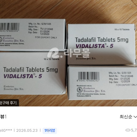
첫구매 후기
리뷰
1
5,
ell0***
2026.05.23
1차리뷰