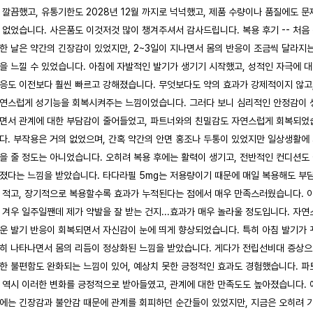
 깔끔했고, 유통기한도 2028년 12월 까지로 넉넉했고, 제품 수량이나 품질에도 문
 없었습니다. 사은품도 이것저것 많이 챙겨주셔서 감사드립니다. 복용 후기 -- 처음
한 날은 약간의 긴장감이 있었지만, 2~3일이 지나면서 몸의 반응이 조금씩 달라지
을 느낄 수 있었습니다. 아침에 자발적인 발기가 생기기 시작했고, 성적인 자극에 
응도 이전보다 훨씬 빠르고 강해졌습니다. 무엇보다도 약의 효과가 강제적이지 않고
연스럽게 성기능을 회복시켜주는 느낌이었습니다. 그러다 보니 심리적인 안정감이 
면서 관계에 대한 부담감이 줄어들었고, 파트너와의 친밀감도 자연스럽게 회복되었
다. 부작용은 거의 없었으며, 간혹 약간의 안면 홍조나 두통이 있었지만 일상생활에
을 줄 정도는 아니었습니다. 오히려 복용 후에는 활력이 생기고, 전반적인 컨디션도
졌다는 느낌을 받았습니다. 타다라필 5mg는 저용량이기 때문에 매일 복용해도 부
 적고, 장기적으로 복용할수록 효과가 누적된다는 점에서 매우 만족스러웠습니다. 
 겨우 일주일짼데 제가 약발을 잘 받는 건지...효과가 매우 놀라울 정도입니다. 자연
운 발기 반응이 회복되면서 자신감이 눈에 띄게 향상되었습니다. 특히 아침 발기가 
히 나타나면서 몸의 리듬이 정상화된 느낌을 받았습니다. 게다가 전립선비대 증상
한 불편함도 완화되는 느낌이 있어, 예상치 못한 긍정적인 효과도 경험했습니다. 파
 역시 이러한 변화를 긍정적으로 받아들였고, 관계에 대한 만족도도 높아졌습니다. 
에는 긴장감과 불안감 때문에 관계를 회피하던 순간들이 있었지만, 지금은 오히려 