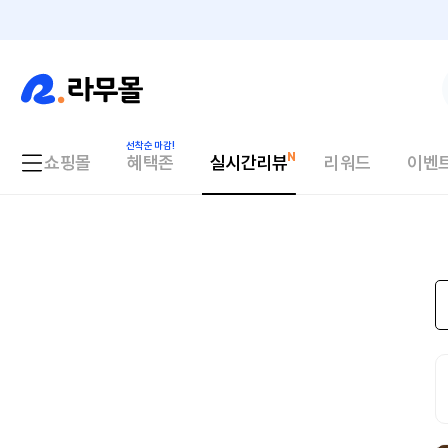
쇼핑몰
혜택존
실시간리뷰
리워드
이벤