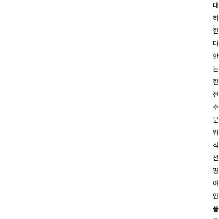
대
하
한
다
한
는
한
전
수
문
위
적
선
평
여
인
을