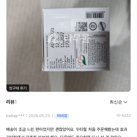
첫구매 후기
리뷰
1
4,652
kwhap***
2026.05.23
1차리뷰
배송이 조금 느린 편이었지만 괜찮았어요. 두타힐 처음 주문해봤는데 효과