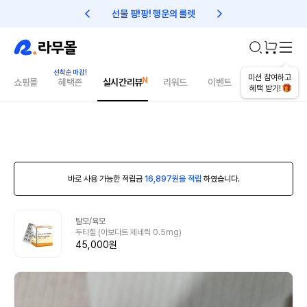
선물 팡!팡! 행운의 룰렛
친구초대 1만원 리워드!
미션 참여하고
쇼핑몰
혜택존
실시간리뷰
리워드
이벤트
건강매거진
혜택 받기!
바로 사용 가능한 적립금
16,897원을 적립
하였습니다.
탈모/육모
두타힐 (아보다트 제네릭 0.5mg)
45,000원