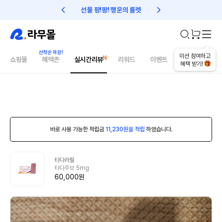
선물 팡!팡! 행운의 룰렛
친구초대 1만원 리워드!
미션 참여하고
쇼핑몰
혜택존
실시간리뷰
리워드
이벤트
건강매거진
혜택 받기!
바로 사용 가능한 적립금
11,230원을 적립
하였습니다.
타다라필
타다주브 5mg
60,000원