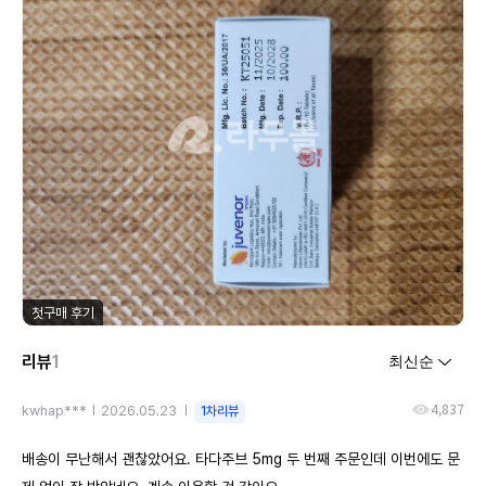
첫구매 후기
리뷰
1
4,837
kwhap***
2026.05.23
1차리뷰
배송이 무난해서 괜찮았어요. 타다주브 5mg 두 번째 주문인데 이번에도 문