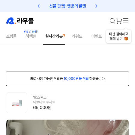
선물 팡!팡! 행운의 룰렛
친구초대 1만원 리워드!
미션 참여하고
쇼핑몰
혜택존
실시간리뷰
리워드
이벤트
건강매거진
혜택 받기!
바로 사용 가능한 적립금
10,000원을 적립
하였습니다.
탈모/육모
아보다트 두사트
69,000원