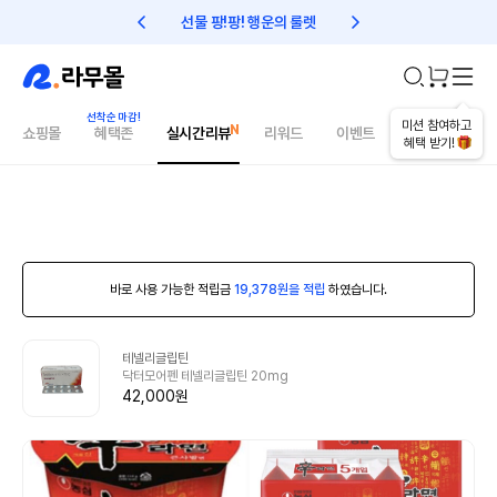
선물 팡!팡! 행운의 룰렛
친구초대 1만원 리워드!
미션 참여하고
쇼핑몰
혜택존
실시간리뷰
리워드
이벤트
건강매거진
혜택 받기!
바로 사용 가능한 적립금
19,378원을 적립
하였습니다.
테넬리글립틴
닥터모어펜 테넬리글립틴 20mg
42,000원