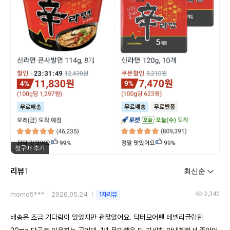
첫구매 후기
리뷰
1
2,340
momo5***
2026.05.24
1차리뷰
배송은 조금 기다림이 있었지만 괜찮았어요. 닥터모어펜 테넬리글립틴