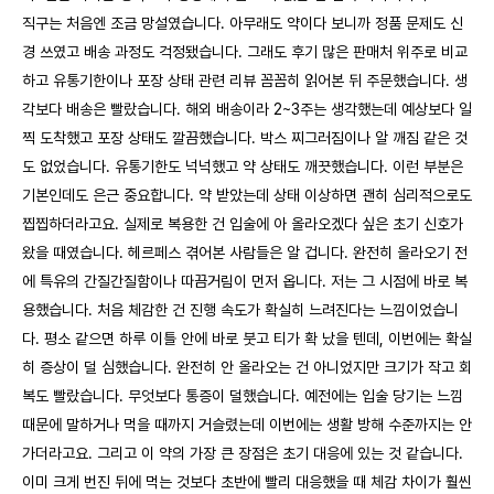
직구는 처음엔 조금 망설였습니다. 아무래도 약이다 보니까 정품 문제도 신
경 쓰였고 배송 과정도 걱정됐습니다. 그래도 후기 많은 판매처 위주로 비교
하고 유통기한이나 포장 상태 관련 리뷰 꼼꼼히 읽어본 뒤 주문했습니다. 생
각보다 배송은 빨랐습니다. 해외 배송이라 2~3주는 생각했는데 예상보다 일
찍 도착했고 포장 상태도 깔끔했습니다. 박스 찌그러짐이나 알 깨짐 같은 것
도 없었습니다. 유통기한도 넉넉했고 약 상태도 깨끗했습니다. 이런 부분은
기본인데도 은근 중요합니다. 약 받았는데 상태 이상하면 괜히 심리적으로도
찝찝하더라고요. 실제로 복용한 건 입술에 아 올라오겠다 싶은 초기 신호가
왔을 때였습니다. 헤르페스 겪어본 사람들은 알 겁니다. 완전히 올라오기 전
에 특유의 간질간질함이나 따끔거림이 먼저 옵니다. 저는 그 시점에 바로 복
용했습니다. 처음 체감한 건 진행 속도가 확실히 느려진다는 느낌이었습니
다. 평소 같으면 하루 이틀 안에 바로 붓고 티가 확 났을 텐데, 이번에는 확실
히 증상이 덜 심했습니다. 완전히 안 올라오는 건 아니었지만 크기가 작고 회
복도 빨랐습니다. 무엇보다 통증이 덜했습니다. 예전에는 입술 당기는 느낌
때문에 말하거나 먹을 때까지 거슬렸는데 이번에는 생활 방해 수준까지는 안
가더라고요. 그리고 이 약의 가장 큰 장점은 초기 대응에 있는 것 같습니다.
이미 크게 번진 뒤에 먹는 것보다 초반에 빨리 대응했을 때 체감 차이가 훨씬