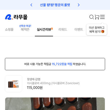
선물 팡!팡! 행운의 룰렛
친구초대 1만원 리워드!
미션 참여하고
쇼핑몰
혜택존
실시간리뷰
리워드
이벤트
건강매거진
혜택 받기!
바로 사용 가능한 적립금
15,722원을 적립
하였습니다.
항생제·감염
아시클로버 400mg (아시클로버 Zoviclovir)
115,000원