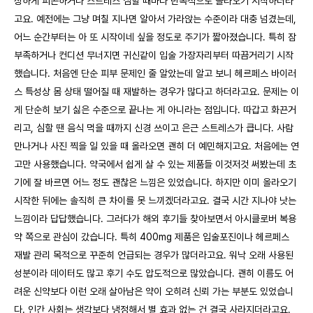
상하게 피곤하거나 스트레스 심할 때마다 반복적으로 올라오기 시작하더라
고요. 예전에는 그냥 며칠 지나면 알아서 가라앉는 수준이라 대충 넘겼는데,
어느 순간부터는 아 또 시작이네 싶을 정도로 주기가 짧아졌습니다. 특히 잠
부족하거나 컨디션 무너지면 귀신같이 입술 가장자리부터 따끔거리기 시작
했습니다. 처음엔 단순 피부 문제인 줄 알았는데 알고 보니 헤르페스 바이러
스 특성상 몸 상태 떨어질 때 재발하는 경우가 많다고 하더라고요. 문제는 이
게 단순히 보기 싫은 수준으로 끝나는 게 아니라는 점입니다. 따갑고 화끈거
리고, 심할 땐 음식 먹을 때까지 신경 쓰이고 은근 스트레스가 큽니다. 사람
만나거나 사진 찍을 일 있을 때 올라오면 괜히 더 예민해지고요. 처음에는 연
고만 사용했습니다. 약국에서 쉽게 살 수 있는 제품들 이것저것 써봤는데 초
기에 잘 바르면 어느 정도 괜찮은 느낌은 있었습니다. 하지만 이미 올라오기
시작한 뒤에는 솔직히 큰 차이를 못 느끼겠더라고요. 결국 시간 지나야 낫는
느낌이라 답답했습니다. 그러다가 해외 후기들 찾아보면서 아시클로버 복용
약 쪽으로 관심이 갔습니다. 특히 400mg 제품은 입술포진이나 헤르페스
재발 관리 목적으로 꾸준히 언급되는 경우가 많더라고요. 워낙 오래 사용된
성분이라 데이터도 많고 후기 수도 압도적으로 많았습니다. 괜히 이름도 어
려운 신약보다 이런 오래 살아남은 약이 오히려 신뢰 가는 부분도 있었습니
다. 인간 사회는 생각보다 냉정해서 별 효과 없는 건 결국 사라지더라고요.