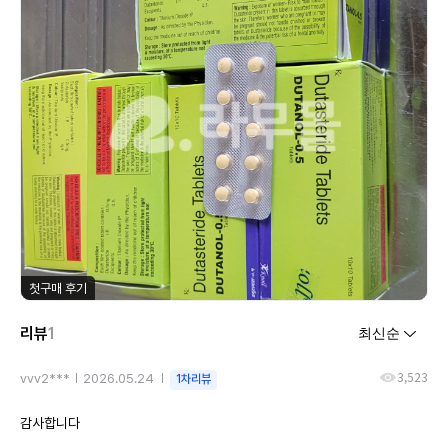
첫구매 후기
리뷰
1
3,523
vvv2***
2026.05.24
1차리뷰
감사합니다