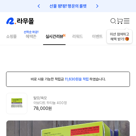
선물 팡!팡! 행운의 룰렛
친구초대 1만원 리워드!
미션 참여하고
쇼핑몰
혜택존
실시간리뷰
리워드
이벤트
건강매거진
혜택 받기!
바로 사용 가능한 적립금
11,630원을 적립
하였습니다.
탈모/육모
아보다트 두타놀 400정
78,000원