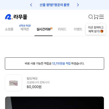
선물 팡!팡! 행운의 룰렛
친구초대 1만원 리워드!
미션 참여하고
쇼핑몰
혜택존
실시간리뷰
리워드
이벤트
건강매거진
혜택 받기!
바로 사용 가능한 적립금
12,110원을 적립
하였습니다.
탈모/육모
프로페시아 핀페시아
80,000원