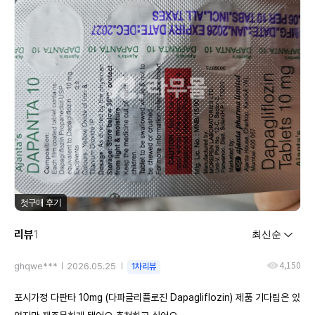
첫구매 후기
리뷰
1
4,150
ghqwe***
2026.05.25
1차리뷰
포시가정 다판타 10mg (다파글리플로진 Dapagliflozin) 제품 기다림은 있