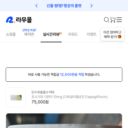
선물 팡!팡! 행운의 룰렛
친구초대 1만원 리워드!
미션 참여하고
쇼핑몰
혜택존
실시간리뷰
리워드
이벤트
건강매거진
혜택 받기!
바로 사용 가능한 적립금
12,400원을 적립
하였습니다.
탄수화물흡수억제
포시가정 다판타 10mg (다파글리플로진 Dapagliflozin)
75,000원