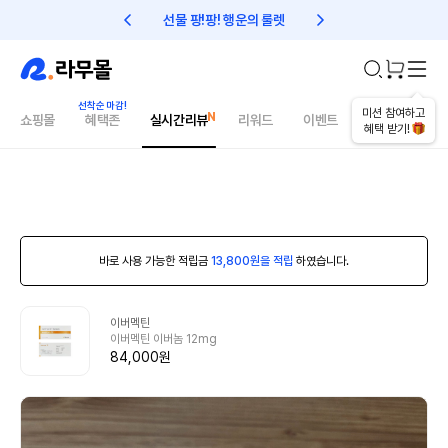
선물 팡!팡! 행운의 룰렛
친구초대 1만원 리워드!
미션 참여하고
쇼핑몰
혜택존
실시간리뷰
리워드
이벤트
건강매거진
혜택 받기!
바로 사용 가능한 적립금
13,800원을 적립
하였습니다.
이버멕틴
이버멕틴 이버놈 12mg
84,000원