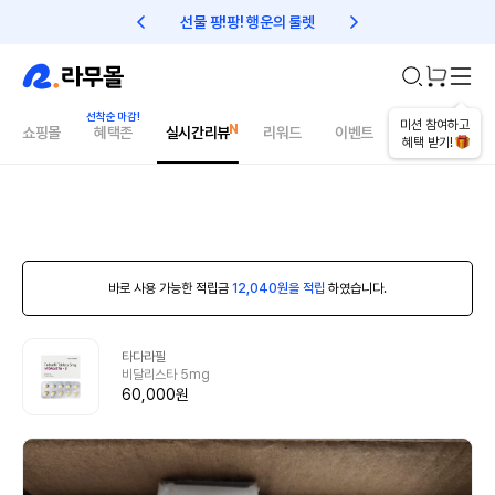
선물 팡!팡! 행운의 룰렛
친구초대 1만원 리워드!
미션 참여하고
쇼핑몰
혜택존
실시간리뷰
리워드
이벤트
건강매거진
혜택 받기!
바로 사용 가능한 적립금
12,040원을 적립
하였습니다.
타다라필
비달리스타 5mg
60,000원