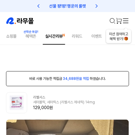
선물 팡!팡! 행운의 룰렛
친구초대 1만원 리워드!
미션 참여하고
쇼핑몰
혜택존
실시간리뷰
리워드
이벤트
건강매거진
혜택 받기!
바로 사용 가능한 적립금
34,688원을 적립
하였습니다.
리벨서스
세마볼릭, 세마릭스 (리벨서스 제네릭) 14mg
129,000원