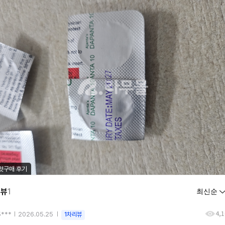
첫구매 후기
리뷰
1
4,
5***
2026.05.25
1차리뷰