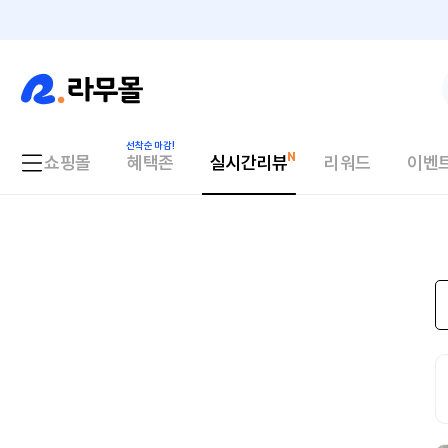
쇼핑몰
혜택존
실시간리뷰
리워드
이벤