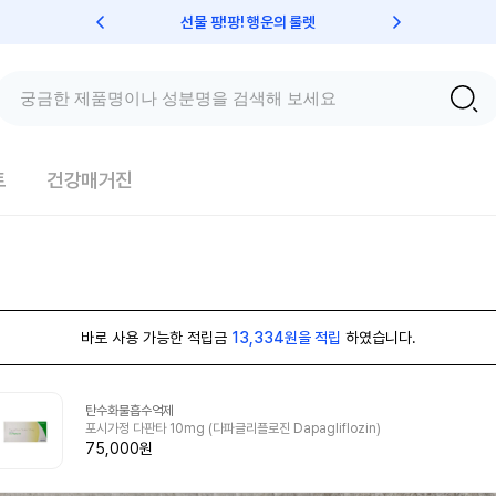
선물 팡!팡! 행운의 룰렛
친구초대 
트
건강매거진
바로 사용 가능한 적립금
13,334원을 적립
하였습니다.
탄수화물흡수억제
포시가정 다판타 10mg (다파글리플로진 Dapagliflozin)
75,000원