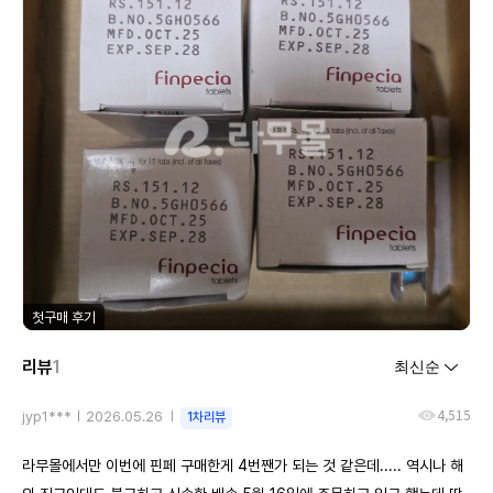
첫구매 후기
리뷰
1
4,515
jyp1***
2026.05.26
1차리뷰
라무몰에서만 이번에 핀페 구매한게 4번짼가 되는 것 같은데..... 역시나 해