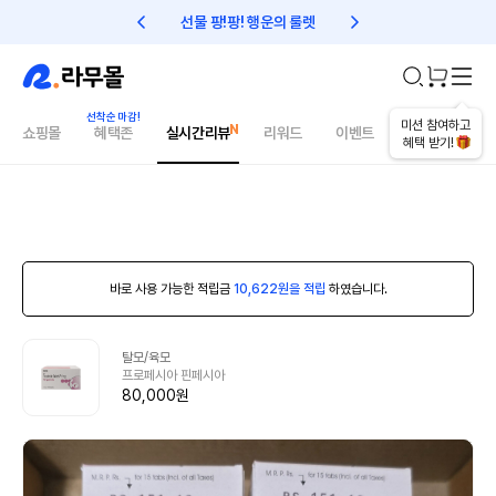
선물 팡!팡! 행운의 룰렛
친구초대 1만원 리워드!
미션 참여하고
쇼핑몰
혜택존
실시간리뷰
리워드
이벤트
건강매거진
혜택 받기!
바로 사용 가능한 적립금
10,622원을 적립
하였습니다.
탈모/육모
프로페시아 핀페시아
80,000원