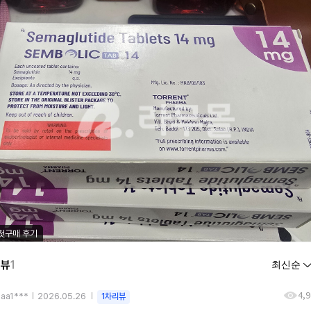
첫구매 후기
리뷰
1
4,
aaa1***
2026.05.26
1차리뷰