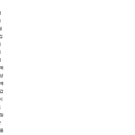
적
율
공
컵
니
취
이
 메
증상
함께
 갑
시
트
양질
근
제품