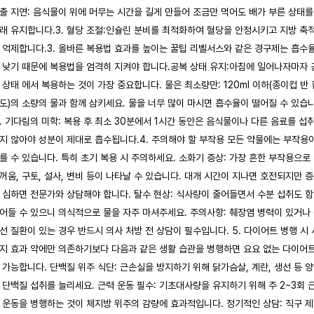
출 지연: 음식물이 위에 머무는 시간을 길게 만들어 조금만 먹어도 배가 부른 상태를
래 유지합니다. ​ 3. 혈당 조절:인슐린 분비를 최적화하여 혈당을 안정시키고 지방 축
 억제합니다. ​ ​ 3. 올바른 복용법 효과를 높이는 꿀팁 리벨서스와 같은 경구제는 흡수
 낮기 때문에 복용법을 엄격히 지켜야 합니다. ​ 공복 상태 유지:아침에 일어나자마자 
 상태 에서 복용하는 것이 가장 중요합니다. 물은 최소량만: 120ml 이하(종이컵 반 
도)의 소량의 물과 함께 삼키세요. 물을 너무 많이 마시면 흡수율이 떨어질 수 있습
. 기다림의 미학: 복용 후 최소 30분에서 1시간 동안은 음식물이나 다른 음료를 섭
지 않아야 성분이 제대로 흡수됩니다. ​ 4. 주의해야 할 부작용 모든 약물에는 부작용
를 수 있습니다. 특히 초기 복용 시 주의하세요. 소화기 증상: 가장 흔한 부작용으로
꺼움, 구토, 설사, 변비 등이 나타날 수 있습니다. 대개 시간이 지나면 호전되지만 
 심하면 전문가와 상담해야 합니다. 탈수 현상: 식사량이 줄어들면서 수분 섭취도 
어들 수 있으니 의식적으로 물을 자주 마셔주세요. 주의사항: 췌장염 병력이 있거나
선 질환이 있는 경우 반드시 의사 처방 전 상담이 필수입니다. 5. 다이어트 병행 시 
지 효과 약에만 의존하기보다 다음과 같은 생활 습관을 병행하면 요요 없는 다이어
 가능합니다. 단백질 위주 식단: 근손실을 방지하기 위해 닭가슴살, 계란, 생선 등 
 단백질 섭취를 늘리세요. 근력 운동 필수: 기초대사량을 유지하기 위해 주 2~3회 
 운동을 병행하는 것이 체지방 위주의 감량에 효과적입니다. 정기적인 상담: 직구 