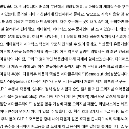
받았습니다. 감사합니다. 배송이 무난해서 괜찮았어요. 세마볼릭과 세마릭스를 꾸
고 있는데, 문의할 때마다 친절하게 답변해줘서 좋아요. 앞으로도 계속 이용할 것 
. 배송이 예상한 흐름이라 만족했어요. 자주 주문하는 곳이라 익숙한데, 문의하면 
 잘 알려줘서 편리해요. 세마볼릭, 세마릭스 모두 문제없이 잘 쓰고 있습니다. 배송
별히 문제 없었어요. 여러 번 사봤는데, 1:1 문의할 때마다 꼼꼼히 답해줘서 신뢰가 
요. 세마볼릭과 세마릭스 덕분에 꾸준히 관리할 수 있어 좋네요. * 상품의 유통기한
이도록 사진을 등록해주세요 먹는 다이어트 약으로 유명한 리벨서스 와 최근 언급
마볼릭의 차이점, 그리고 효과적인 복용법에 대해 자세히 알아보겠습니다. 다이어트
체기나 체중 관리에 고민이신 분들이라면 끝까지 확인해 보세요. ​ 성분 비교 리벨서
마볼릭 무엇이 다를까 ​ 두 제품의 핵심은 세마글루타이드 ​ (Semaglutide)성분입니다.
벨서스(Rybelsus): 다국적 제약사 노보 노디스크에서 개발한 세계 최초의 경구용
LP-1 수용체 작용제. 입니다. 정식 임상 시험과 승인 절차를 거친 오리지널 의약품
. ​ ​ 세마볼릭(Semabolic): 인도 대형 제약사 제네릭(복제약) 제품으로 알려져 있습니
일한 세마글루타이드 성분을 함유 가성비 제품 오리지널 제품인 리벨서스와는 제조
이나 안정성 면에서 차이가 있을 수 있습니다 ​ 2. 핵심 효과 3가지 세마글루타이드 
 우리 몸의 GLP-1 호르몬을 흉내 내어 다음과 같은 효과를 줍니다. ​ 1.식욕 억제:뇌의
감 중추를 자극하여 배고픔을 덜 느끼게 하고 음식에 대한 갈망을 줄여줍니다. 2. 위