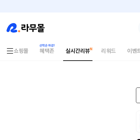
쇼핑몰
혜택존
실시간리뷰
리워드
이벤