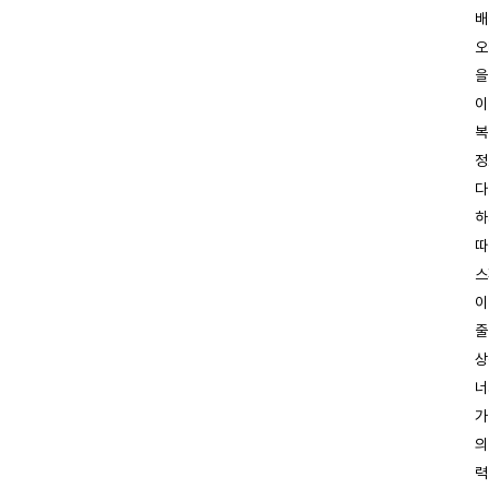
배
오
을
이
복
정
다
하
따
스
이
줄
상
너
가
의
력