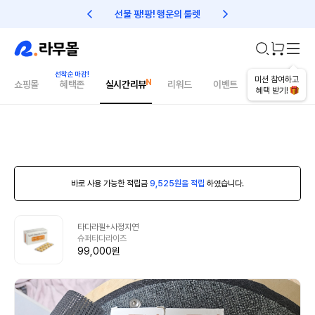
선물 팡!팡! 행운의 룰렛
친구초대 1만원 리워드!
미션 참여하고
쇼핑몰
혜택존
실시간리뷰
리워드
이벤트
건강매거진
혜택 받기!
바로 사용 가능한 적립금
9,525원을 적립
하였습니다.
타다라필+사정지연
슈퍼타다라이즈
99,000원