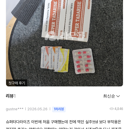
첫구매 후기
리뷰
1
4,846
gustne***
2026.05.26
1차리뷰
슈퍼타다라이즈 이번에 처음 구매했는데 전에 먹던 실주브d 보다 부작용은