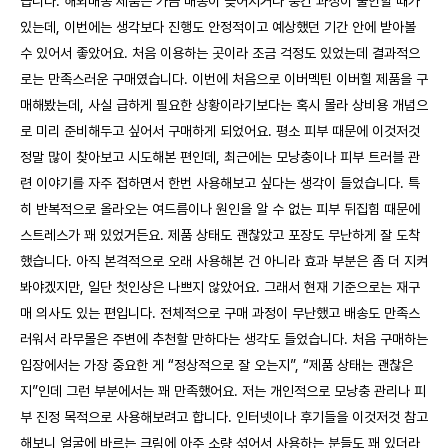
습니다. 해외배송 제품은 가끔 배송이 늦어지거나 중간 과정이 불안할 때가
있는데, 이번에는 생각보다 진행도 안정적이고 예상했던 기간 안에 받아볼
수 있어서 좋았어요. 처음 이용하는 곳이라 조금 걱정도 있었는데 결과적으
로는 만족스러운 구매였습니다. 이번에 처음으로 이버멕틴 이버힐 제품을 구
매해봤는데, 사실 급하게 필요한 상황이라기보다는 혹시 몰라 상비용 개념으
로 미리 준비해두고 싶어서 구매하게 되었어요. 평소 피부 때문에 이것저것
정말 많이 찾아보고 시도해본 편인데, 최근에는 모낭충이나 피부 트러블 관
련 이야기를 자주 접하면서 한번 사용해보고 싶다는 생각이 들었습니다. 특
히 반복적으로 올라오는 여드름이나 원인을 알 수 없는 피부 뒤집힘 때문에
스트레스가 꽤 있었거든요. 제품 상태도 괜찮았고 포장도 무난하게 잘 도착
했습니다. 아직 본격적으로 오래 사용해본 건 아니라 효과 부분은 좀 더 지켜
봐야겠지만, 일단 첫인상은 나쁘지 않았어요. 그래서 현재 기준으로는 재구
매 의사도 있는 편입니다. 전체적으로 구매 과정이 무난했고 배송도 만족스
러워서 라무몰은 주변에 추천할 만하다는 생각도 들었습니다. 처음 구매하는
입장에서는 가장 중요한 게 “정상적으로 잘 오는지”, “제품 상태는 괜찮은
지”인데 그런 부분에서는 꽤 만족했어요. 저는 개인적으로 모낭충 관리나 피
부 진정 목적으로 사용해보려고 합니다. 인터넷이나 후기들을 이것저것 참고
해보니 얼굴에 바르는 크림에 아주 소량 섞어서 사용하는 분들도 꽤 있더라