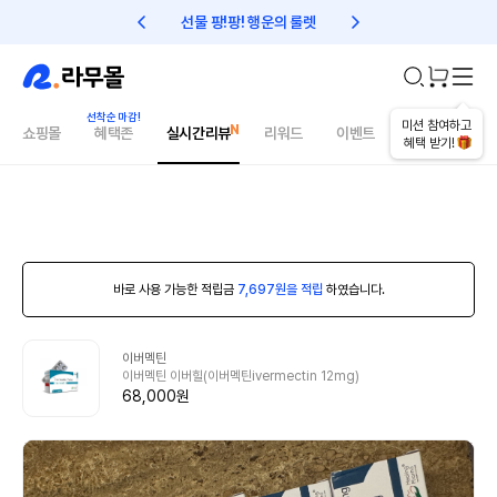
선물 팡!팡! 행운의 룰렛
친구초대 1만원 리워드!
미션 참여하고
쇼핑몰
혜택존
실시간리뷰
리워드
이벤트
건강매거진
혜택 받기!
바로 사용 가능한 적립금
7,697원을 적립
하였습니다.
이버멕틴
이버멕틴 이버힐(이버멕틴ivermectin 12mg)
68,000원