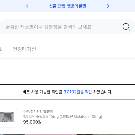
선물 팡!팡! 행운의 룰렛
친구초대 
트
건강매거진
바로 사용 가능한 적립금
37,102원을 적립
하였습니다.
수면/정신건강/집중력
멜라토닌 슬립포스 10mg (멜라토닌 Melatonin 10mg)
95,000원