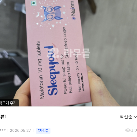
첫구매 후기
리뷰
1
1,
***
2026.05.27
1차리뷰