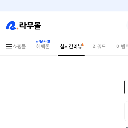
쇼핑몰
혜택존
실시간리뷰
리워드
이벤