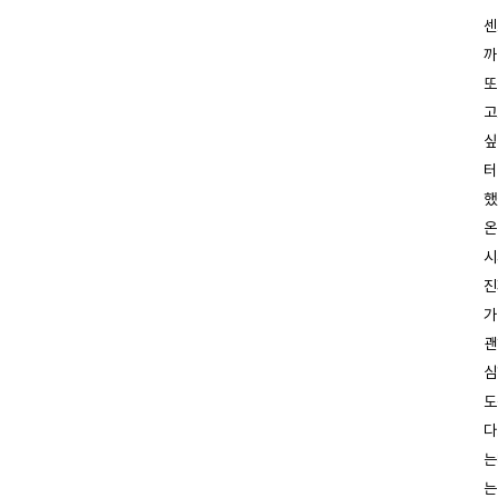
센
까
또
고
싶
터
했
온
시
진
가
괜
심
도
다
는
는