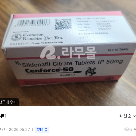
첫구매 후기
리뷰
1
3,
*민
2026.05.27
1차리뷰