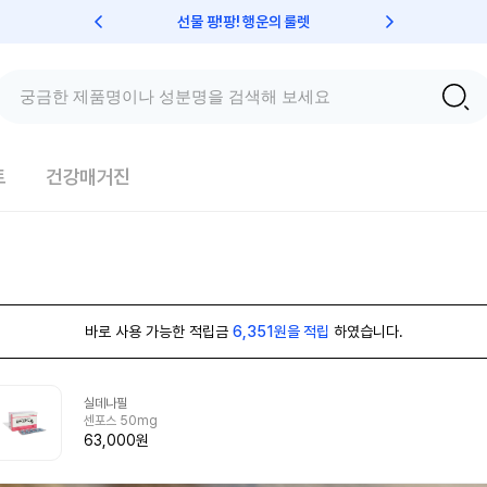
선물 팡!팡! 행운의 룰렛
친구초대 
트
건강매거진
바로 사용 가능한 적립금
6,351원을 적립
하였습니다.
실데나필
센포스 50mg
63,000원