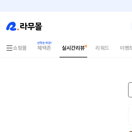
쇼핑몰
혜택존
실시간리뷰
리워드
이벤