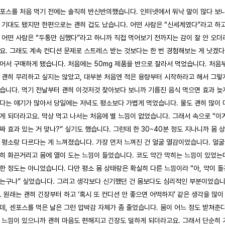
포스를 처음 먹기 전에는 솔직히 반신반의했습니다. 인터넷에서 워낙 말이 많다 보
 기대도 됐지만 한편으로는 괜히 겁도 났습니다. 어떤 사람은 “신세계였다”라고 하고
 어떤 사람은 “두통만 심했다”라고 하니까 직접 먹어보기 전까지는 감이 잘 안 오더
요. 그래도 계속 컨디션 문제로 스트레스 받는 것보다는 한 번 경험해보는 게 낫겠다
어서 구매하게 됐습니다. 처음에는 50mg 제품을 반으로 잘라서 먹었습니다. 처음
 괜히 무리하고 싶지는 않았고, 대부분 처음엔 적은 용량부터 시작하라고 해서 그렇
습니다. 먹기 전날부터 괜히 이것저것 찾아보다 보니까 기름진 음식 먹으면 효과 늦
다는 얘기가 많아서 당일에는 저녁도 평소보다 가볍게 먹었습니다. 물도 괜히 많이 
게 되더라고요. 막상 먹고 나서는 처음에 별 느낌이 없었습니다. 그래서 속으로 “이
짜 효과 있는 거 맞나?” 싶기도 했습니다. 그런데 한 30~40분 정도 지나니까 몸 
 평소랑 다르다는 게 느껴졌습니다. 가장 먼저 느껴진 건 얼굴 열감이었습니다. 얼
히 화끈거리고 몸에 열이 도는 느낌이 들었습니다. 코도 약간 막히는 느낌이 있었는
한 정도는 아니었습니다. 다만 평소 몸 상태랑은 확실히 다른 느낌이라 “아, 약이 돌
는구나” 싶었습니다. 그리고 생각보다 신기했던 건 몸보다도 심리적인 부분이었습
. 원래는 괜히 긴장부터 하고 ‘혹시 또 컨디션 안 좋으면 어떡하지’ 같은 생각을 많이
데, 센포스를 먹은 날은 그런 압박감 자체가 좀 줄었습니다. 몸이 어느 정도 받쳐준
 느낌이 있으니까 괜히 마음도 편해지고 긴장도 덜하게 되더라고요. 그래서 단순히 