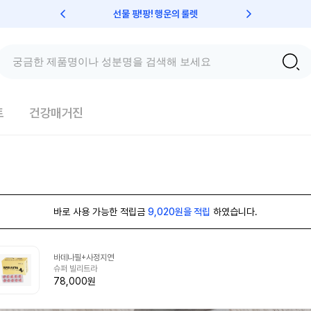
선물 팡!팡! 행운의 룰렛
친구초대 
트
건강매거진
바로 사용 가능한 적립금
9,020원을 적립
하였습니다.
바데나필+사정지연
슈퍼 빌리트라
78,000원