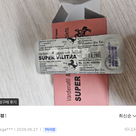
첫구매 후기
리뷰
1
2,
ega***
2026.05.27
1차리뷰