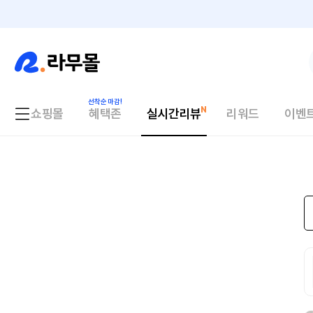
쇼핑몰
혜택존
실시간리뷰
리워드
이벤