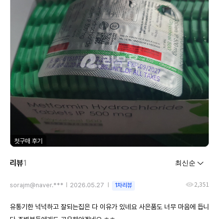
첫구매 후기
리뷰
1
2,351
sorajm@naver.***
2026.05.27
1차리뷰
유통기한 넉넉하고 잘되는집은 다 이유가 있네요 사은품도 너무 마음에 듭니