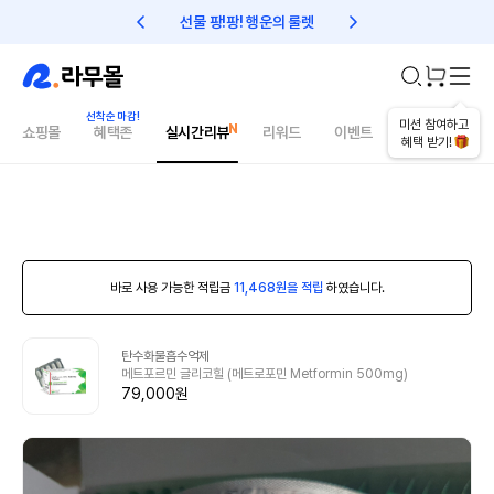
선물 팡!팡! 행운의 룰렛
친구초대 1만원 리워드!
미션 참여하고
쇼핑몰
혜택존
실시간리뷰
리워드
이벤트
건강매거진
혜택 받기!
바로 사용 가능한 적립금
11,468원을 적립
하였습니다.
탄수화물흡수억제
메트포르민 글리코힐 (메트로포민 Metformin 500mg)
79,000원