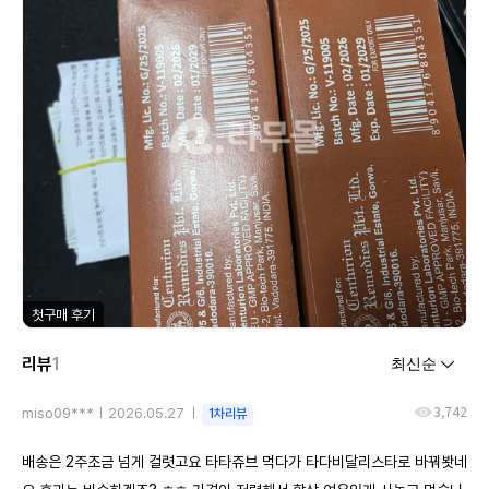
첫구매 후기
리뷰
1
3,742
miso09***
2026.05.27
1차리뷰
배송은 2주조금 넘게 걸렷고요 타타쥬브 먹다가 타다비달리스타로 바꿔봣네