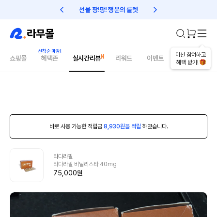
선물 팡!팡! 행운의 룰렛
친구초대 1만원 리워드!
미션 참여하고
쇼핑몰
혜택존
실시간리뷰
리워드
이벤트
건강매거진
혜택 받기!
바로 사용 가능한 적립금
8,930원을 적립
하였습니다.
타다라필
타다라필 비달리스타 40mg
75,000원