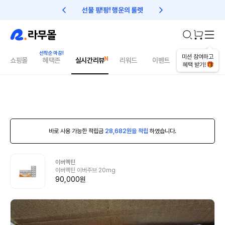
선물 팡!팡! 행운의 룰렛
친구초대 1만원 리워드!
미션 참여하고
쇼핑몰
혜택존
실시간리뷰
리워드
이벤트
건강매거진
혜택 받기!
바로 사용 가능한 적립금
28,682원을 적립
하였습니다.
이버멕틴
이버멕틴 이버주브 20mg
90,000원