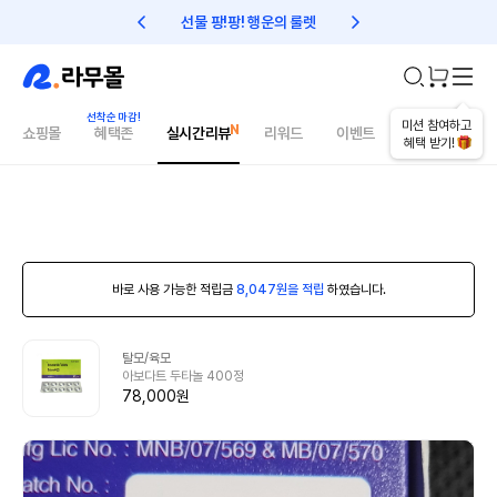
선물 팡!팡! 행운의 룰렛
친구초대 1만원 리워드!
미션 참여하고
쇼핑몰
혜택존
실시간리뷰
리워드
이벤트
건강매거진
혜택 받기!
바로 사용 가능한 적립금
8,047원을 적립
하였습니다.
탈모/육모
아보다트 두타놀 400정
78,000원