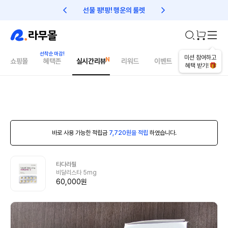
선물 팡!팡! 행운의 룰렛
친구초대 1만원 리워드!
미션 참여하고
쇼핑몰
혜택존
실시간리뷰
리워드
이벤트
건강매거진
혜택 받기!
바로 사용 가능한 적립금
7,720원을 적립
하였습니다.
타다라필
비달리스타 5mg
60,000원