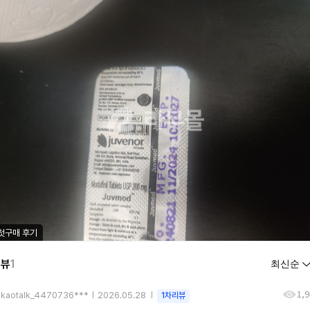
첫구매 후기
리뷰
1
1,
akaotalk_4470736***
2026.05.28
1차리뷰