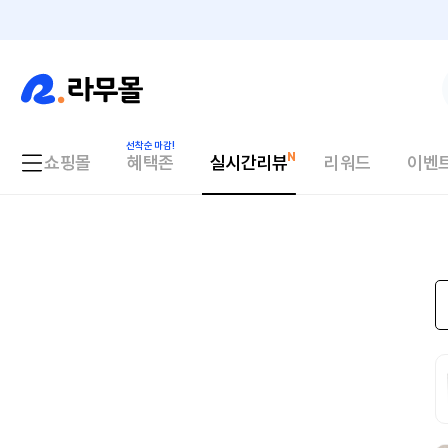
쇼핑몰
혜택존
실시간리뷰
리워드
이벤