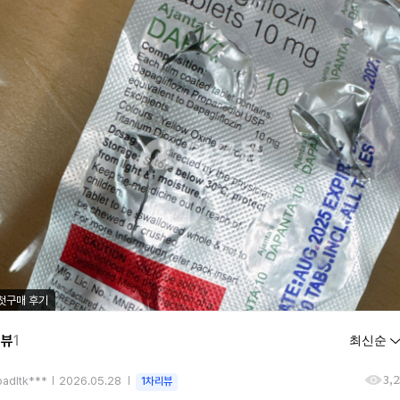
첫구매 후기
리뷰
1
3,
oadltk***
2026.05.28
1차리뷰