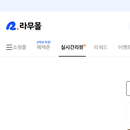
쇼핑몰
혜택존
실시간리뷰
리워드
이벤