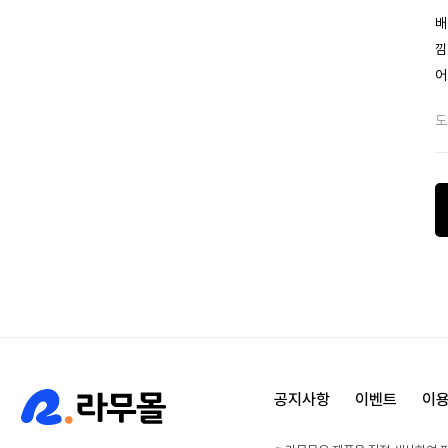
배
낌
어
도
공지사항
이벤트
이